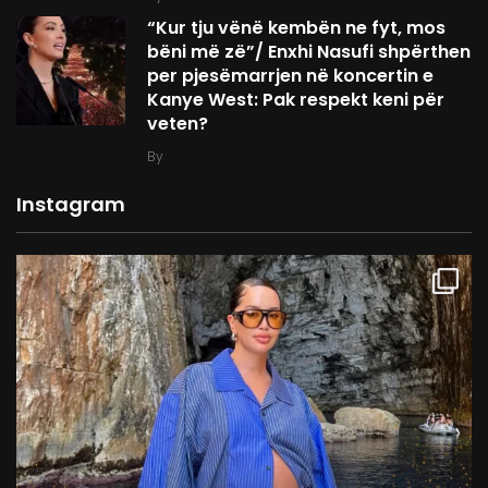
“Kur tju vënë kembën ne fyt, mos
bëni më zë”/ Enxhi Nasufi shpërthen
per pjesëmarrjen në koncertin e
Kanye West: Pak respekt keni për
veten?
By
Instagram