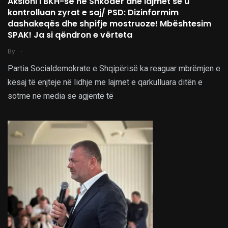
Aksioni i BKH-së në Shkodër dhe lajmet se u
kontrolluan zyrat e saj/ PSD: Dizinformim
dashakeqës dhe shpifje mostruoze! Mbështesim
SPAK! Ja si qëndron e vërteta
.
By
Partia Socialdemokrate e Shqipërisë ka reaguar mbrëmjen e
kësaj të enjteje në lidhje me lajmet e qarkulluara ditën e
sotme në media se agjentë të