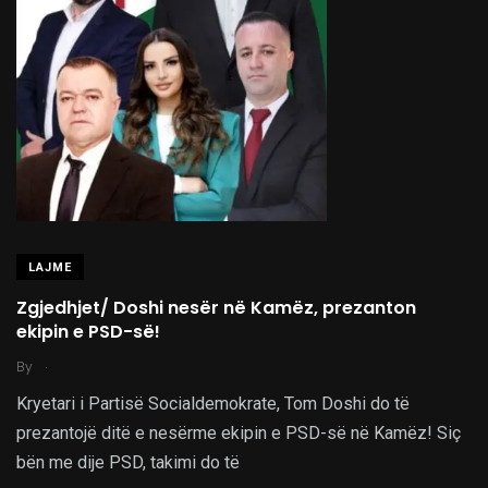
LAJME
Zgjedhjet/ Doshi nesër në Kamëz, prezanton
ekipin e PSD-së!
.
By
Kryetari i Partisë Socialdemokrate, Tom Doshi do të
prezantojë ditë e nesërme ekipin e PSD-së në Kamëz! Siç
bën me dije PSD, takimi do të