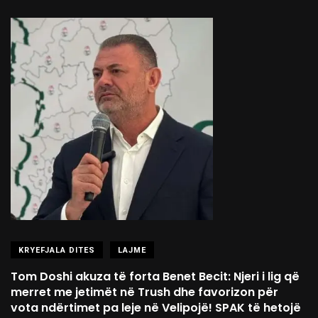
KRYEFJALA DITES
LAJME
Tom Doshi akuza të forta Benet Becit: Njeri i lig që
merret me jetimët në Trush dhe favorizon për
vota ndërtimet pa leje në Velipojë! SPAK të hetojë