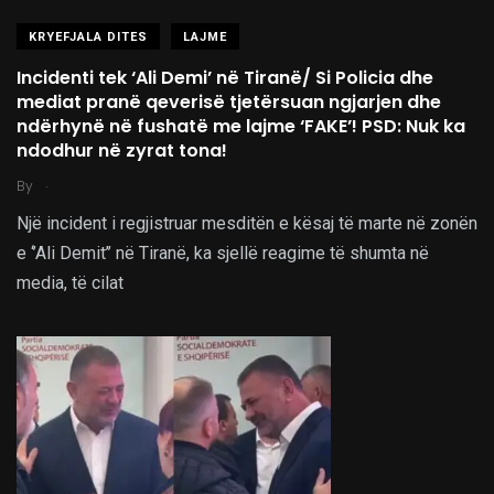
KRYEFJALA DITES
LAJME
Incidenti tek ‘Ali Demi’ në Tiranë/ Si Policia dhe
mediat pranë qeverisë tjetërsuan ngjarjen dhe
ndërhynë në fushatë me lajme ‘FAKE’! PSD: Nuk ka
ndodhur në zyrat tona!
.
By
Një incident i regjistruar mesditën e kësaj të marte në zonën
e ‘’Ali Demit’’ në Tiranë, ka sjellë reagime të shumta në
media, të cilat