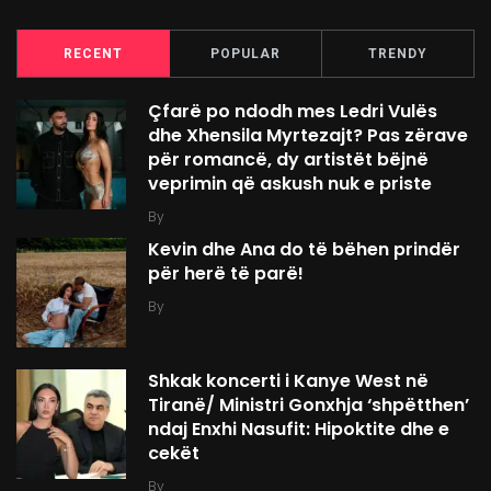
RECENT
POPULAR
TRENDY
Çfarë po ndodh mes Ledri Vulës
dhe Xhensila Myrtezajt? Pas zërave
për romancë, dy artistët bëjnë
veprimin që askush nuk e priste
By
Kevin dhe Ana do të bëhen prindër
për herë të parë!
By
Shkak koncerti i Kanye West në
Tiranë/ Ministri Gonxhja ‘shpëtthen’
ndaj Enxhi Nasufit: Hipoktite dhe e
cekët
By