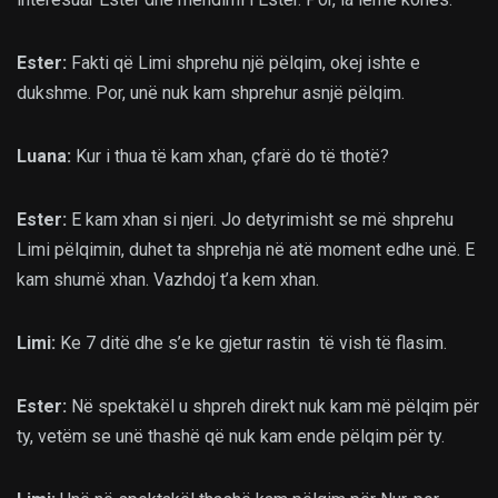
Ester:
Fakti që Limi shprehu një pëlqim, okej ishte e
dukshme. Por, unë nuk kam shprehur asnjë pëlqim.
Luana:
Kur i thua të kam xhan, çfarë do të thotë?
Ester:
E kam xhan si njeri. Jo detyrimisht se më shprehu
Limi pëlqimin, duhet ta shprehja në atë moment edhe unë. E
kam shumë xhan. Vazhdoj t’a kem xhan.
Limi:
Ke 7 ditë dhe s’e ke gjetur rastin të vish të flasim.
Ester:
Në spektakël u shpreh direkt nuk kam më pëlqim për
ty, vetëm se unë thashë që nuk kam ende pëlqim për ty.