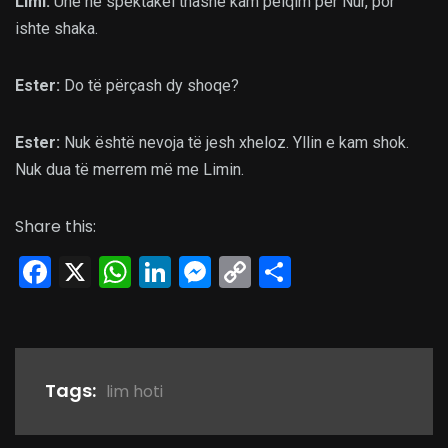
Limi:
Unë në spektakël thashë kam pëlqim për Nur, por
ishte shaka.
Ester:
Do të përçash dy shoqe?
Ester:
Nuk është nevoja të jesh xheloz. Yllin e kam shok.
Nuk dua të merrem më me Limin.
Share this:
Facebook
X
WhatsApp
LinkedIn
Messenger
Copy
Share
Link
Tags:
lim hoti