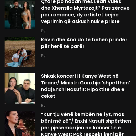
Çfarë po ndodh mes Ledri Vulës
dhe Xhensila Myrtezajt? Pas zërave
për romancë, dy artistët bëjnë
veprimin që askush nuk e priste
By
Kevin dhe Ana do të bëhen prindër
për herë të parë!
By
Shkak koncerti i Kanye West në
Tiranë/ Ministri Gonxhja ‘shpëtthen’
ndaj Enxhi Nasufit: Hipoktite dhe e
cekët
By
“Kur tju vënë kembën ne fyt, mos
bëni më zë”/ Enxhi Nasufi shpërthen
per pjesëmarrjen në koncertin e
Kanye West: Pak respekt keni për