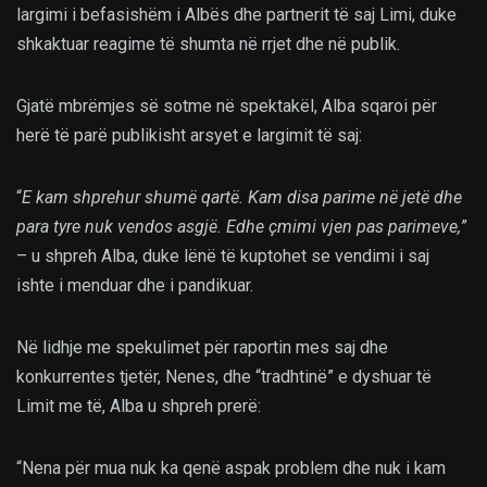
largimi i befasishëm i Albës dhe partnerit të saj Limi, duke
shkaktuar reagime të shumta në rrjet dhe në publik.
Gjatë mbrëmjes së sotme në spektakël, Alba sqaroi për
herë të parë publikisht arsyet e largimit të saj:
“
E kam shprehur shumë qartë. Kam disa parime në jetë dhe
para tyre nuk vendos asgjë. Edhe çmimi vjen pas parimeve,
”
– u shpreh Alba, duke lënë të kuptohet se vendimi i saj
ishte i menduar dhe i pandikuar.
Në lidhje me spekulimet për raportin mes saj dhe
konkurrentes tjetër, Nenes, dhe “tradhtinë” e dyshuar të
Limit me të, Alba u shpreh prerë:
“Nena për mua nuk ka qenë aspak problem dhe nuk i kam