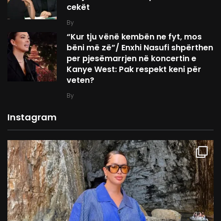
cekët
By
“Kur tju vënë kembën ne fyt, mos
bëni më zë”/ Enxhi Nasufi shpërthen
per pjesëmarrjen në koncertin e
Kanye West: Pak respekt keni për
veten?
By
Instagram