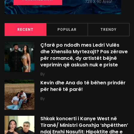
RECENT
POPULAR
TRENDY
Çfarë po ndodh mes Ledri Vulës
dhe Xhensila Myrtezajt? Pas zërave
për romancë, dy artistët bëjnë
veprimin që askush nuk e priste
By
Kevin dhe Ana do të bëhen prindër
për herë të parë!
By
Shkak koncerti i Kanye West në
Tiranë/ Ministri Gonxhja ‘shpëtthen’
ndaj Enxhi Nasufit: Hipoktite dhe e