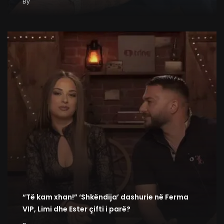
By
“Të kam xhan!” ‘Shkëndija’ dashurie në Ferma
VIP, Limi dhe Ester çifti i parë?