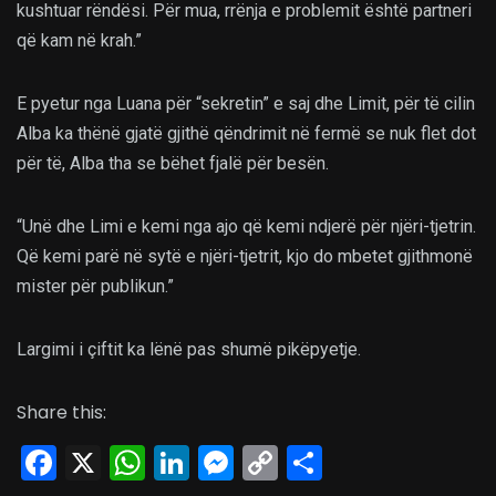
kushtuar rëndësi. Për mua, rrënja e problemit është partneri
që kam në krah.”
E pyetur nga Luana për “sekretin” e saj dhe Limit, për të cilin
Alba ka thënë gjatë gjithë qëndrimit në fermë se nuk flet dot
për të, Alba tha se bëhet fjalë për besën.
“Unë dhe Limi e kemi nga ajo që kemi ndjerë për njëri-tjetrin.
Që kemi parë në sytë e njëri-tjetrit, kjo do mbetet gjithmonë
mister për publikun.”
Largimi i çiftit ka lënë pas shumë pikëpyetje.
Share this:
Facebook
X
WhatsApp
LinkedIn
Messenger
Copy
Share