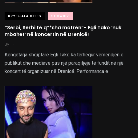
KRYEFJALA DITES
SHOWBIZ
“Serbi, Serbi të q**sha motrën”- Egli Tako ‘nuk
mbahet’ në koncertin në Drenicë!
.
By
Këngëtarja shqiptare Egli Tako ka tërhequr vëmendjen e
publikut dhe mediave pas një paraqitjeje të fundit në një
koncert të organizuar në Drenicë. Performanca e