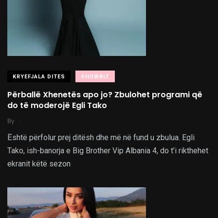
KRYEFJALA DITES
SHOWBIZ
Përballë Xhenetës apo jo? Zbulohet programi që
do të moderojë Egli Tako
.
By
Është përfolur prej ditësh dhe më në fund u zbulua. Egli
Tako, ish-banorja e Big Brother Vip Albania 4, do t’i rikthehet
ekranit këtë sezon