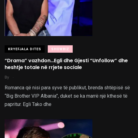
KRYEFJALA DITES
SHOWBIZ
“Drama” vazhdon…Egli dhe Gjesti “Unfollow” dhe
heshtje totale në rrjete sociale
.
By
Romanca që nisi para syve të publikut, brenda shtëpisë së
“Big Brother VIP Albania”, duket se ka marrë një kthesë të
papritur. Egli Tako dhe