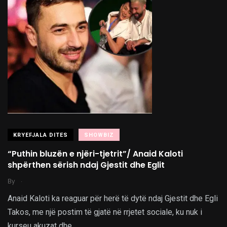
KRYEFJALA DITES
SHOWBIZ
“Puthin bluzën e njëri-tjetrit”/ Anaid Kaloti
shpërthen sërish ndaj Gjestit dhe Eglit
.
By
Anaid Kaloti ka reaguar për herë të dytë ndaj Gjestit dhe Egli
Takos, me një postim të gjatë në rrjetet sociale, ku nuk i
kurseu akuzat dhe