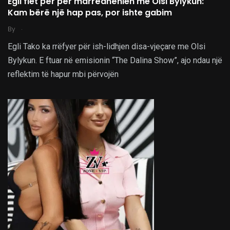
Egli flet për për marrëdhënien me Olsi Bylykun:
Kam bërë një hap pas, por ishte gabim
.
By
Egli Tako ka rrëfyer për ish-lidhjen disa-vjeçare me Olsi
Bylykun. E ftuar në emisionin “The Dalina Show”, ajo ndau një
reflektim të hapur mbi përvojën