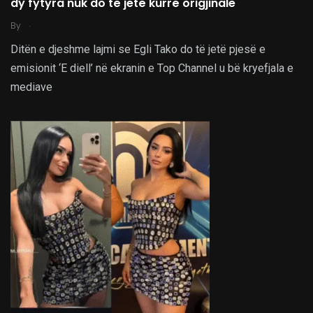
dy fytyra nuk do të jetë kurrë origjinale
.
By
Ditën e djeshme lajmi se Egli Tako do të jetë pjesë e
emisionit ‘E diell’ në ekranin e Top Channel u bë kryefjala e
mediave