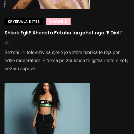
KRYEFJALA DITES
SHOWBIZ
Shkak Egli? Xheneta Fetahu largohet nga ‘E Diell’
.
By
Sezoni i ri televiziv ka sjellë jo vetëm rubrika të reja por
edhe moderatore. E teksa po zbulohen të gjitha risite e këtij
sezoni supriza