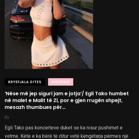
KRYEFJALA DITES
SHOWBIZ
‘Nëse më jep siguri jam e jotja’/ Egli Tako humbet
në malet e Malit të Zi, por e gjen rrugën shpejt,
mesazh thumbues për…
.
By
Egli Tako pas koncerteve duket se ka nisur pushimet e
vetme. Këtë e ka bërë të ditur vetë këngëtarja përmes një