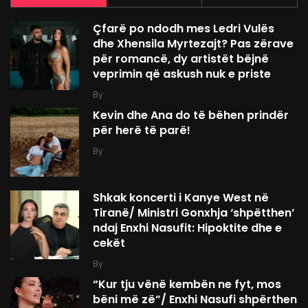
Çfarë po ndodh mes Ledri Vulës
dhe Xhensila Myrtezajt? Pas zërave
për romancë, dy artistët bëjnë
veprimin që askush nuk e priste
By
Kevin dhe Ana do të bëhen prindër
për herë të parë!
By
Shkak koncerti i Kanye West në
Tiranë/ Ministri Gonxhja ‘shpëtthen’
ndaj Enxhi Nasufit: Hipoktite dhe e
cekët
By
“Kur tju vënë kembën ne fyt, mos
bëni më zë”/ Enxhi Nasufi shpërthen