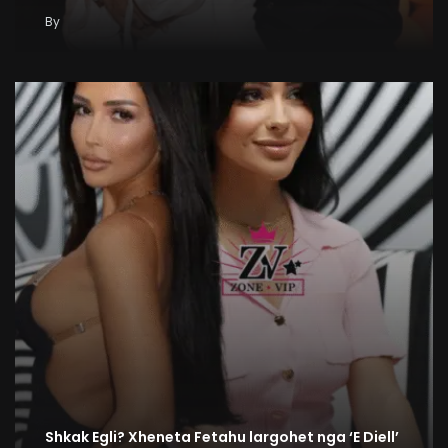
By
Shkak Egli? Xheneta Fetahu largohet nga ‘E Diell’