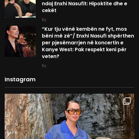
ndaj Enxhi Nasufit: Hipoktite dhe e
cekët
By
“Kur tju vënë kembën ne fyt, mos
bëni më zë”/ Enxhi Nasufi shpërthen
per pjesëmarrjen në koncertin e
Kanye West: Pak respekt keni për
veten?
By
Instagram