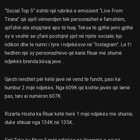
“Social Top 5” është një rubrikë e emisionit “Live From
Tirana” që sjell vëmendjen tek personazhet e famshëm,
qofshin ata shqiptarë apo të huaj. Teksa të gjithë jemi gjithë
sy e veshë se çfarë postojnë yjet në rrjete sociale, kjo
ndikon dhe te numri i tyre i ndjekësve në “Instagram”. Le t’i
hedhim një sy personazheve që kanë fituar më shumë
ndjekës brenda kësaj jave…
Gjesti renditet për këtë javë në vend të fundit, pasi ka
humbur 2 mijë ndjekës. Nga 609K që kishte javën që lamë
pas, tani ai numëron 607K.
Rizarta Hoxha ka fituar këtë herë 1 mijë ndjekës më shumë,
duke shkuar nga 134K në 135K.