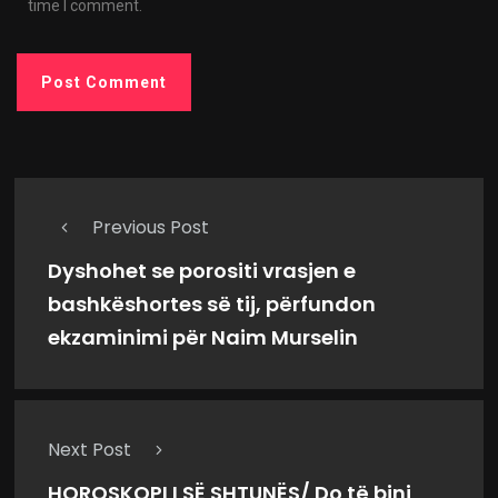
time I comment.
Previous Post
Dyshohet se porositi vrasjen e
bashkëshortes së tij, përfundon
ekzaminimi për Naim Murselin
Next Post
HOROSKOPI I SË SHTUNËS/ Do të bini