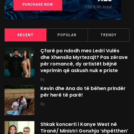
RECENT
POPULAR
TRENDY
Çfarë po ndodh mes Ledri Vulës
dhe Xhensila Myrtezajt? Pas zërave
për romancë, dy artistët bëjnë
veprimin që askush nuk e priste
By
Kevin dhe Ana do të bëhen prindër
për herë të parë!
By
Shkak koncerti i Kanye West në
Tiranë/ Ministri Gonxhja ‘shpëtthen’