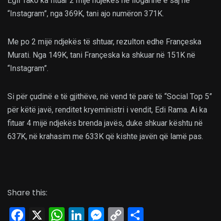
Egli Tako ka fituar 2 mijë ndjekës në llogarinë e saj në
“Instagram”, nga 369K, tani ajo numëron 371K.
Me po 2 mijë ndjekës të shtuar, rezulton edhe Françeska
Murati. Nga 149K, tani Françeska ka shkuar në 151K në
“Instagram”.
Si për çudinë e të gjithëve, në vend të parë të “Social Top 5”
për këtë javë, renditet kryeministri i vendit, Edi Rama. Ai ka
fituar 4 mijë ndjekës brenda javës, duke shkuar kështu në
637K, në krahasim me 633K që kishte javën që lamë pas.
Share this:
Facebook
X
WhatsApp
LinkedIn
Messenger
Copy
Share