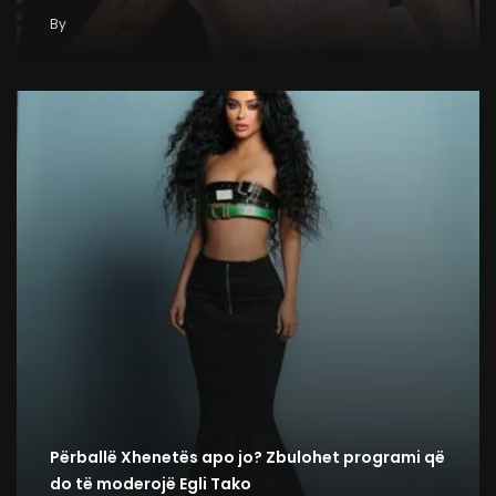
By
Përballë Xhenetës apo jo? Zbulohet programi që
do të moderojë Egli Tako