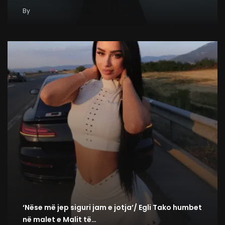
By
‘Nëse më jep siguri jam e jotja’/ Egli Tako humbet
në malet e Malit të…