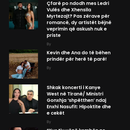
Çfarë po ndodh mes Ledri
Vulës dhe Xhensila
Myrtezajt? Pas zërave për
romancë, dy artistët bëjnë
veprimin që askush nuk e
priste
By
Kevin dhe Ana do të bëhen
prindër për herë të parë!
By
Shkak koncerti i Kanye
West në Tiranë/ Ministri
Gonxhja ‘shpëtthen’ ndaj
Enxhi Nasufit: Hipoktite dhe
e cekët
By