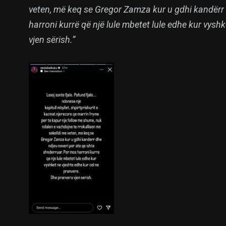
veten, më keq se Gregor Zamza kur u gdhi kandërr 
harroni kurrë që një lule mbetet lule edhe kur vysh
vjen sërish.”