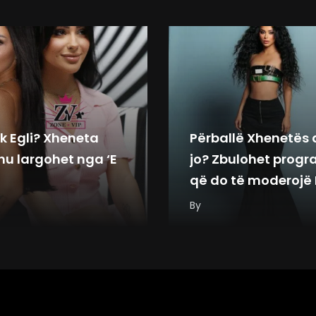
k Egli? Xheneta
Përballë Xhenetës
hu largohet nga ‘E
jo? Zbulohet progr
që do të moderojë 
Tako
By