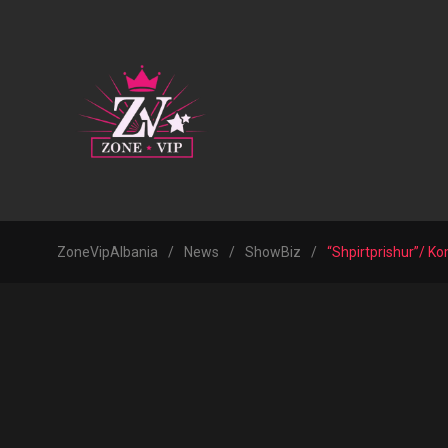
ZoneVipAlbania
/
News
/
ShowBiz
/
“Shpirtprishur”/ Ko