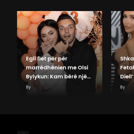
Egli flet për për
Shka
marrëdhënien me Olsi
Feta
Bylykun: Kam bërë një
Diell’
hap pas, por ishte…
By
By