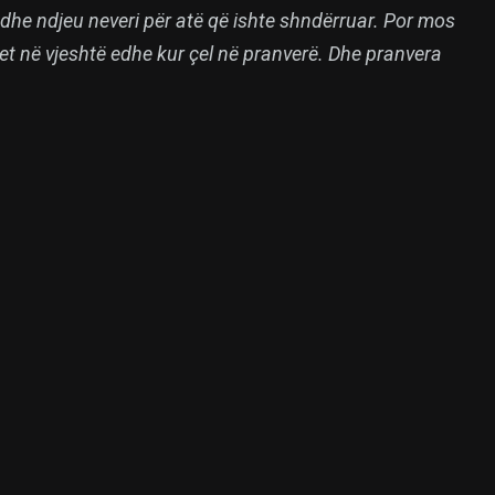
dhe ndjeu neveri për atë që ishte shndërruar. Por mos
ket në vjeshtë edhe kur çel në pranverë. Dhe pranvera