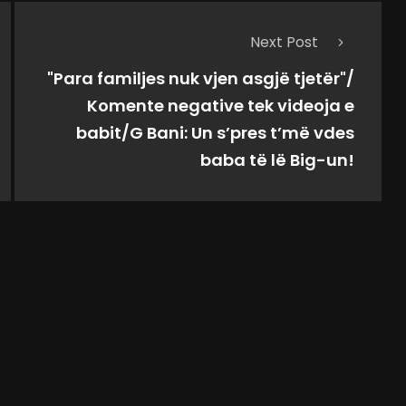
Next Post
"Para familjes nuk vjen asgjë tjetër"/
Komente negative tek videoja e
babit/G Bani: Un s’pres t’më vdes
baba të lë Big-un!