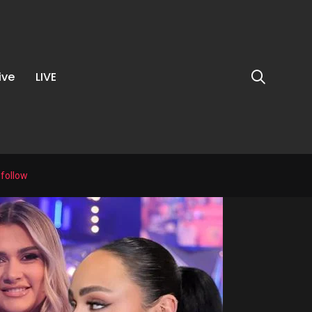
ive
LIVE
 follow