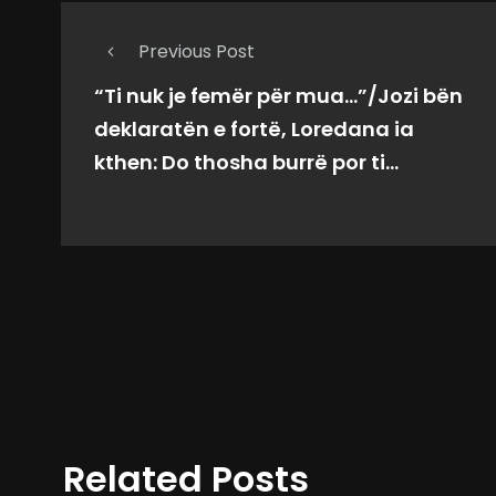
Previous Post
“Ti nuk je femër për mua…”/Jozi bën
deklaratën e fortë, Loredana ia
kthen: Do thosha burrë por ti…
Related Posts