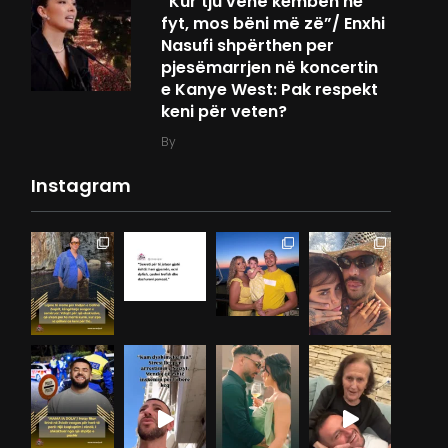
“Kur tju vënë kembën ne
fyt, mos bëni më zë”/ Enxhi
Nasufi shpërthen per
pjesëmarrjen në koncertin
e Kanye West: Pak respekt
keni për veten?
By
Instagram