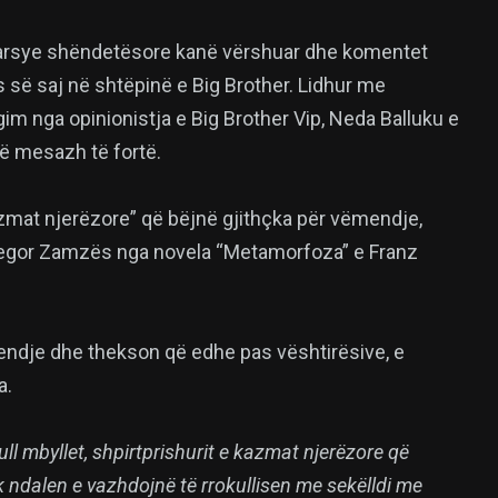
ër arsye shëndetësore kanë vërshuar dhe komentet
jës së saj në shtëpinë e Big Brother. Lidhur me
gim nga opinionistja e Big Brother Vip, Neda Balluku e
jë mesazh të fortë.
azmat njerëzore” që bëjnë gjithçka për vëmendje,
regor Zamzës nga novela “Metamorfoza” e Franz
ëmendje dhe thekson që edhe pas vështirësive, e
a.
ll mbyllet, shpirtprishurit e kazmat njerëzore që
 ndalen e vazhdojnë të rrokullisen me sekëlldi me