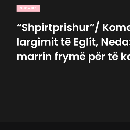
SHOWBIZ
“Shpirtprishur”/ Kom
largimit të Eglit, Ned
marrin frymë për të k