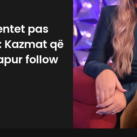
entet pas
a: Kazmat që
apur follow