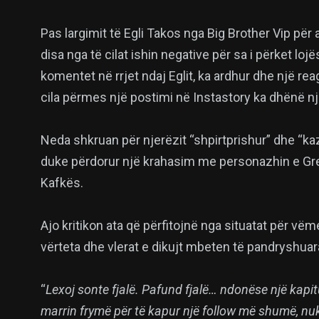
Pas largimit të Egli Takos nga Big Brother Vip p
disa nga të cilat ishin negative për sa i përket lo
komentet në rrjet ndaj Eglit, ka ardhur dhe një rea
cila përmes një postimi në Instastory ka dhënë n
Neda shkruan për njerëzit “shpirtprishur” dhe “k
duke përdorur një krahasim me personazhin e G
Kafkës.
Ajo kritikon ata që përfitojnë nga situatat për v
vërteta dhe vlerat e dikujt mbeten të pandryshuar
“
Lexoj sonte fjalë. Pafund fjalë… ndonëse një kapitu
marrin frymë për të kapur një follow më shumë, nuk