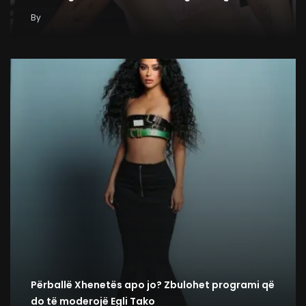
By
Përballë Xhenetës apo jo? Zbulohet programi që
do të moderojë Egli Tako