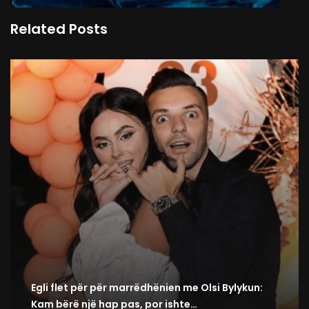
Related Posts
Egli flet për për marrëdhënien me Olsi Bylykun:
Kam bërë një hap pas, por ishte…