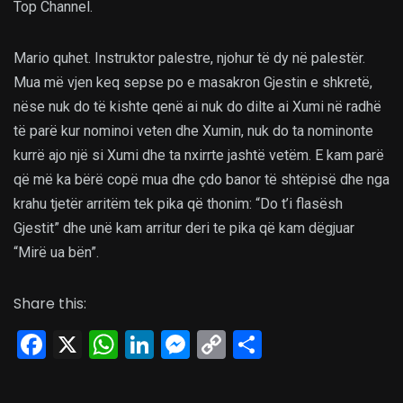
Top Channel.
Mario quhet. Instruktor palestre, njohur të dy në palestër.
Mua më vjen keq sepse po e masakron Gjestin e shkretë,
nëse nuk do të kishte qenë ai nuk do dilte ai Xumi në radhë
të parë kur nominoi veten dhe Xumin, nuk do ta nominonte
kurrë ajo një si Xumi dhe ta nxirrte jashtë vetëm. E kam parë
që më ka bërë copë mua dhe çdo banor të shtëpisë dhe nga
krahu tjetër arritëm tek pika që thonim: “Do t’i flasësh
Gjestit” dhe unë kam arritur deri te pika që kam dëgjuar
“Mirë ua bën”.
Share this:
Facebook
X
WhatsApp
LinkedIn
Messenger
Copy
Share
Link