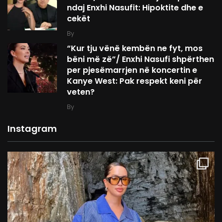
ndaj Enxhi Nasufit: Hipoktite dhe e
cekët
By
“Kur tju vënë kembën ne fyt, mos
bëni më zë”/ Enxhi Nasufi shpërthen
per pjesëmarrjen në koncertin e
Kanye West: Pak respekt keni për
veten?
By
Instagram