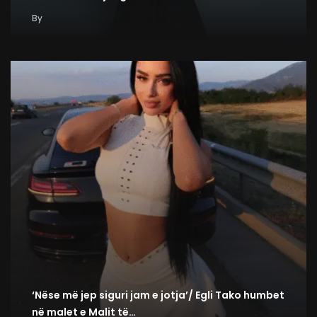
By
‘Nëse më jep siguri jam e jotja’/ Egli Tako humbet
në malet e Malit të…