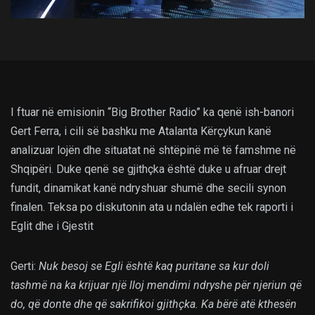
I ftuar në emisionin “Big Brother Radio” ka qenë ish-banori
Gert Ferra, i cili së bashku me Atalanta Kërçykun kanë
analizuar lojën dhe situatat në shtëpinë më të famshme në
Shqipëri. Duke qenë se gjithçka është duke u afruar drejt
fundit, dinamikat kanë ndryshuar shumë dhe secili synon
finalen. Teksa po diskutonin ata u ndalën edhe tek raporti i
Eglit dhe i Gjestit
Gerti:
Nuk besoj se Egli është kaq puritane sa kur doli
tashmë na ka krijuar një lloj mendimi ndryshe për njeriun që
do, që donte dhe që sakrifikoi gjithçka. Ka bërë atë kthesën