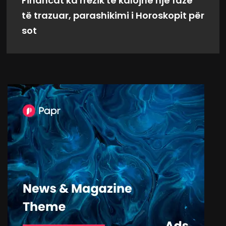
Financat ka rrezik të kalojnë një fazë
të trazuar, parashikimi i Horoskopit për
sot