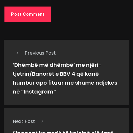
Previous Post
‘Dhëmbë më dhëmbë’ me njëri-
tjetrin/Banorët e BBV 4 që kanë
humbur apo fituar më shumë ndjekës
në “Instagram”
Next Post