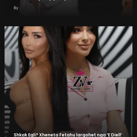
By
Shkak Egli? Xheneta Fetahu largohet nga ‘E Diell’