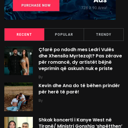
RECENT
POPULAR
TRENDY
Çfarë po ndodh mes Ledri Vulës
dhe Xhensila Myrtezajt? Pas zërave
për romancë, dy artistët bëjnë
veprimin që askush nuk e priste
By
Kevin dhe Ana do të bëhen prindër
për herë të parë!
By
Shkak koncerti i Kanye West në
Tiranë/ Ministri Gonxhja ‘shpëtthen’