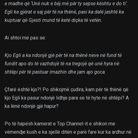
e madhe që ‘Unë nuk e bëj më për ty sepse kështu e do ti’.
Egli ka gjërat e saj për të na thënë, pasi ka dalë jashtë ka
kuptuar që Gjesti mund të ketë diçka të vetën.
Ai shtoi më pas se:
Kjo Egli a ka ndonjë gjë për të na thënë neve në fund të
fundit apo do të vazhdojë të na tregojë që unë hyra në
shtëpi për të pastuar imazhin dhe jam ajo goca.
Çfarë është kjo?! Po shikojmë çudira, kam për të thënë që
kjo Egli ka pasur ndonjë lidhje para se të hyte në shtëpi? A
ka lënë ndonjë gjë hapur?
Po të hapësh kamerat e Top Channel-it e shikon me
vëmendje kush e ka sjellë ditën e parë fare kur ka ardhur në