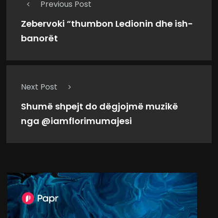
Previous Post
Zebervoki “thumbon Ledionin dhe ish-
banorët
Next Post
Shumë shpejt do dëgjojmë muzikë
nga @iamflorimumajesi