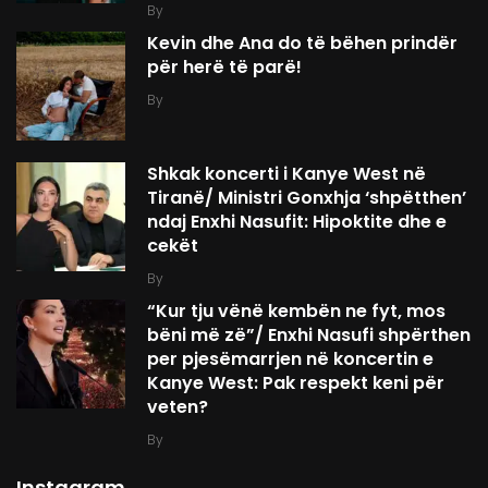
By
Kevin dhe Ana do të bëhen prindër
për herë të parë!
By
Shkak koncerti i Kanye West në
Tiranë/ Ministri Gonxhja ‘shpëtthen’
ndaj Enxhi Nasufit: Hipoktite dhe e
cekët
By
“Kur tju vënë kembën ne fyt, mos
bëni më zë”/ Enxhi Nasufi shpërthen
per pjesëmarrjen në koncertin e
Kanye West: Pak respekt keni për
veten?
By
Instagram