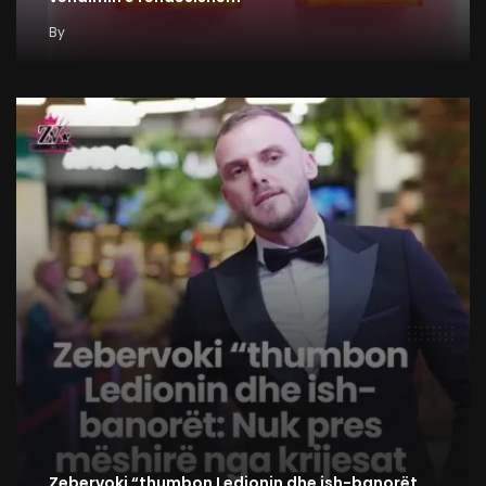
By
Zebervoki “thumbon Ledionin dhe ish-banorët