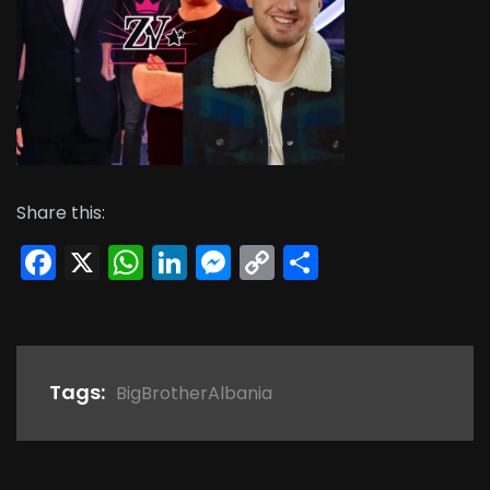
Share this:
Facebook
X
WhatsApp
LinkedIn
Messenger
Copy
Share
Link
Tags:
BigBrotherAlbania