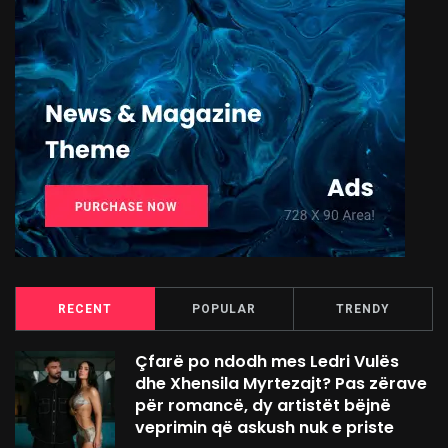
RECENT
POPULAR
TRENDY
Çfarë po ndodh mes Ledri Vulës
dhe Xhensila Myrtezajt? Pas zërave
për romancë, dy artistët bëjnë
veprimin që askush nuk e priste