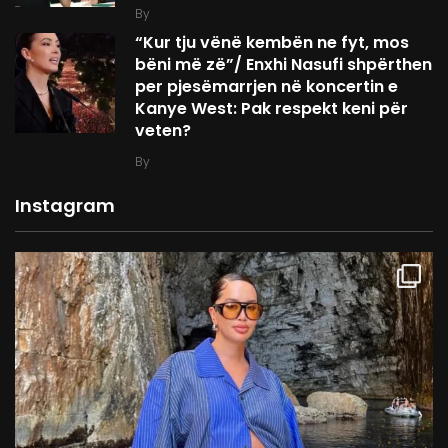
By
“Kur tju vënë kembën ne fyt, mos
bëni më zë”/ Enxhi Nasufi shpërthen
per pjesëmarrjen në koncertin e
Kanye West: Pak respekt keni për
veten?
By
Instagram