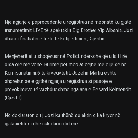
Një ngjarje e paprecedentë u regjistrua në mesnatë ku gjatë
transmetimit LIVE të spektaklit Big Brother Vip Albania, Jozi
dhunoi finalistin e tretë të këtij edicioni, Gjestin.
Menjëherë ai u shoqëruar në Polici, ndërkohë që u la i lirë
disa orë më vonë. Burime për mediat bëjnë me dije se në
Komisariatin nr.6 të kryeqytetit, Jozefin Marku është
shprehur se e gjithë ngjarja u regjistrua si pasojë e
provokimeve të vazhdueshme nga ana e Besard Kelmendit
(Gjestit).
Në deklaratën e tij Jozi ka thënë se aktin e ka kryer në
gjaknxehtësi dhe nuk duroi dot më.