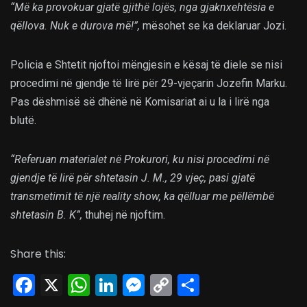
“Më ka provokuar gjatë gjithë lojës, nga gjaknxehtësia e
qëllova. Nuk e durova më!”,
mësohet se ka deklaruar Jozi.
Policia e Shtetit njoftoi mëngjesin e kësaj të diele se nisi
procedimi në gjendje të lirë për 29-vjeçarin Jozefin Marku.
Pas dëshmisë së dhënë në Komisariat ai u la i lirë nga
blutë.
“Referuan materialet në Prokurori, ku nisi procedimi në
gjendje të lirë për shtetasin J. M., 29 vjeç, pasi gjatë
transmetimit të një reality show, ka qëlluar me pëllëmbë
shtetasin B. K”,
thuhej në njoftim.
Share this:
Facebook
X
WhatsApp
LinkedIn
Messenger
Copy
Share
Link