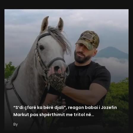
“S’di çfarë ka bërë djali”, reagon babai i Jozefin
Markut pas shpërthimit me tritol në…
By