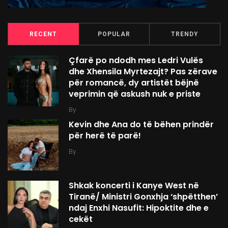
RECENT
POPULAR
TRENDY
Çfarë po ndodh mes Ledri Vulës
dhe Xhensila Myrtezajt? Pas zërave
për romancë, dy artistët bëjnë
veprimin që askush nuk e priste
By
Kevin dhe Ana do të bëhen prindër
për herë të parë!
By
Shkak koncerti i Kanye West në
Tiranë/ Ministri Gonxhja ‘shpëtthen’
ndaj Enxhi Nasufit: Hipoktite dhe e
cekët