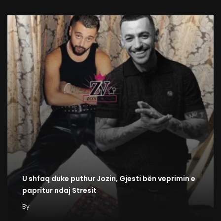
U shfaq duke puthur Jozin, Gjesti bën veprimin e
papritur ndaj Stresit
By