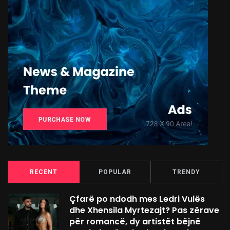
RECENT
POPULAR
TRENDY
Çfarë po ndodh mes Ledri Vulës
dhe Xhensila Myrtezajt? Pas zërave
për romancë, dy artistët bëjnë