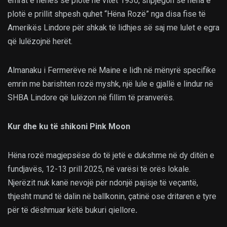
emrat e hënës së plotë në vitet 1930, shpjegon se hëna e
plotë e prillit shpesh quhet “Hëna Rozë” nga disa fise të
Amerikës Lindore për shkak të lidhjes së saj me lulet e egra
që lulëzojnë herët.
Almanaku i Fermerëve në Maine e lidh në mënyrë specifike
emrin me barishten rozë myshk, një lule e gjallë e lindur në
SHBA Lindore që lulëzon në fillim të pranverës.
Kur dhe ku të shikoni Pink Moon
Hëna rozë magjepsëse do të jetë e dukshme në dy ditën e
fundjavës, 12-13 prill 2025, në varësi të orës lokale.
Njerëzit nuk kanë nevojë për ndonjë pajisje të veçantë,
thjesht mund të dalin në ballkonin, çatinë ose dritaren e tyre
për të dëshmuar këtë bukuri qiellore
.