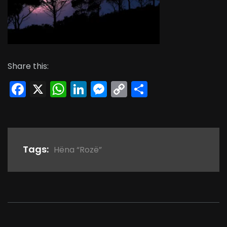
Share this:
Facebook
X
WhatsApp
LinkedIn
Messenger
Copy
Share
Link
Tags:
Hëna “Rozë”