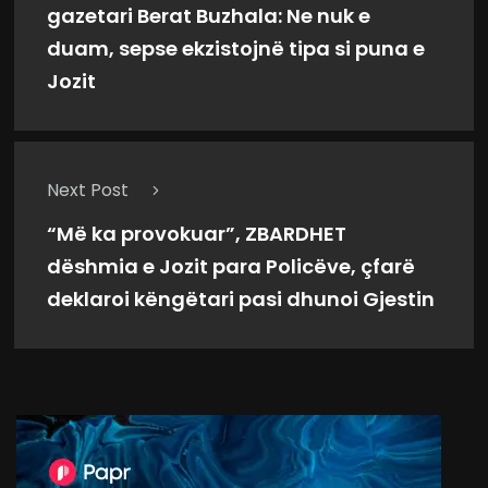
gazetari Berat Buzhala: Ne nuk e
duam, sepse ekzistojnë tipa si puna e
Jozit
Next Post
“Më ka provokuar”, ZBARDHET
dëshmia e Jozit para Policëve, çfarë
deklaroi këngëtari pasi dhunoi Gjestin