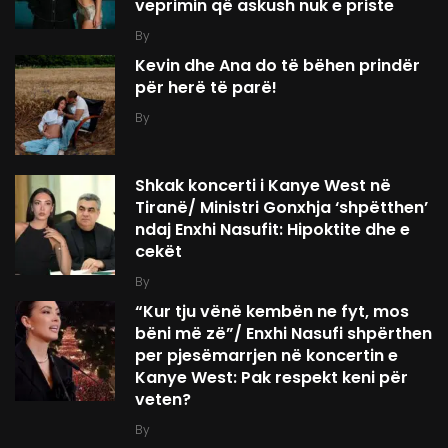
veprimin që askush nuk e priste
By
Kevin dhe Ana do të bëhen prindër
për herë të parë!
By
Shkak koncerti i Kanye West në
Tiranë/ Ministri Gonxhja ‘shpëtthen’
ndaj Enxhi Nasufit: Hipoktite dhe e
cekët
By
“Kur tju vënë kembën ne fyt, mos
bëni më zë”/ Enxhi Nasufi shpërthen
per pjesëmarrjen në koncertin e
Kanye West: Pak respekt keni për
veten?
By