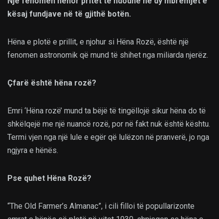
Një fenomen hënor pritet të ndodhë në dy mbrëmjet e
kësaj fundjave në të gjithë botën.
Hëna e plotë e prillit, e njohur si Hëna Rozë, është një
fenomen astronomik që mund të shihet nga miliarda njerëz.
Çfarë është hëna rozë?
Emri ‘Hëna rozë’ mund ta bëjë të tingëllojë sikur hëna do të
shkëlqejë me një nuancë rozë, por në fakt nuk është kështu.
Termi vjen nga një lule e egër që lulëzon në pranverë, jo nga
ngjyra e hënës.
Pse quhet Hëna Rozë?
“The Old Farmer’s Almanac”, i cili filloi të popullarizonte