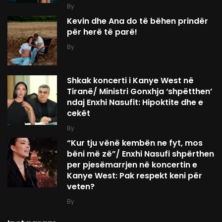
By
Kevin dhe Ana do të bëhen prindër
për herë të parë!
By
Shkak koncerti i Kanye West në
Tiranë/ Ministri Gonxhja ‘shpëtthen’
ndaj Enxhi Nasufit: Hipoktite dhe e
cekët
By
“Kur tju vënë kembën ne fyt, mos
bëni më zë”/ Enxhi Nasufi shpërthen
per pjesëmarrjen në koncertin e
Kanye West: Pak respekt keni për
veten?
By