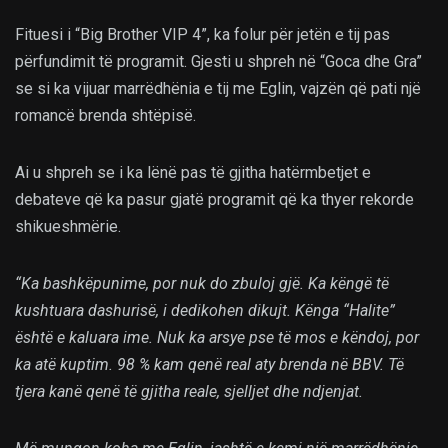
Fituesi i “Big Brother VIP 4”, ka folur për jetën e tij pas
përfundimit të programit. Gjesti u shpreh në “Goca dhe Gra”
se si ka vijuar marrëdhënia e tij me Eglin, vajzën që pati një
romancë brenda shtëpisë.
Ai u shpreh se i ka lënë pas të gjitha hatërmbetjet e
debateve që ka pasur gjatë programit që ka thyer rekorde
shikueshmërie.
“Ka bashkëpunime, por nuk do zbuloj gjë. Ka këngë të
kushtuara dashurisë, i dedikohen dikujt. Kënga “Halite”
është e kaluara ime. Nuk ka arsye pse të mos e këndoj, por
ka atë kuptim. 98 % kam qenë real aty brenda në BBV. Të
tjera kanë qenë të gjitha reale, sjelljet dhe ndjenjat.