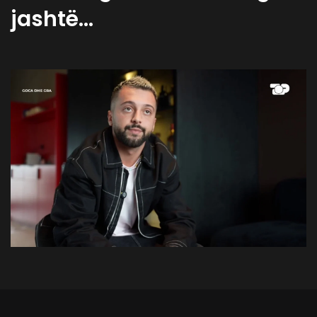
jashtë…