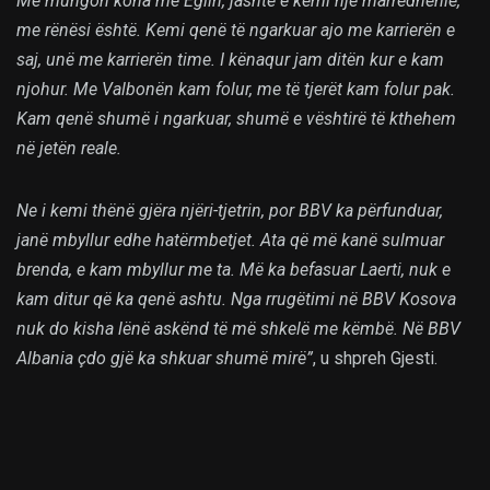
Më mungon koha me Eglin, jashtë e kemi një marrëdhënie,
me rënësi është. Kemi qenë të ngarkuar ajo me karrierën e
saj, unë me karrierën time. I kënaqur jam ditën kur e kam
njohur. Me Valbonën kam folur, me të tjerët kam folur pak.
Kam qenë shumë i ngarkuar, shumë e vështirë të kthehem
në jetën reale.
Ne i kemi thënë gjëra njëri-tjetrin, por BBV ka përfunduar,
janë mbyllur edhe hatërmbetjet. Ata që më kanë sulmuar
brenda, e kam mbyllur me ta. Më ka befasuar Laerti, nuk e
kam ditur që ka qenë ashtu. Nga rrugëtimi në BBV Kosova
nuk do kisha lënë askënd të më shkelë me këmbë. Në BBV
Albania çdo gjë ka shkuar shumë mirë”
, u shpreh Gjesti.