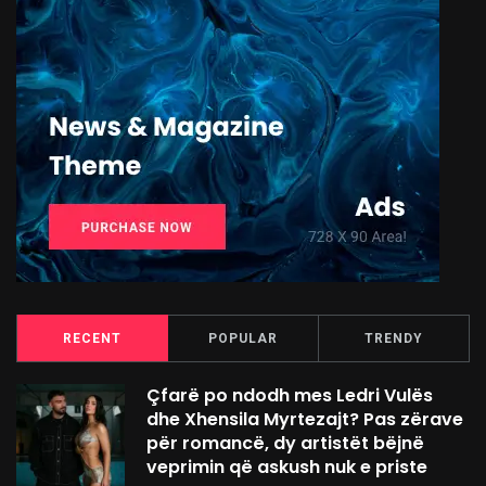
RECENT
POPULAR
TRENDY
Çfarë po ndodh mes Ledri Vulës
dhe Xhensila Myrtezajt? Pas zërave
për romancë, dy artistët bëjnë
veprimin që askush nuk e priste