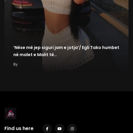
‘Nëse më jep siguri jam e jotja’/ Egli Tako humbet
në malet e Malit të…
By
Find us here