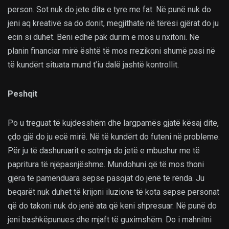
person. Sot nuk do jete dita e tyre me fat. Në punë nuk do
jeni aq kreativë sa do donit, megjithatë në tërësi gjërat do ju
ecin si duhet. Bëni edhe pak durim e mos u nxitoni. Në
planin financiar mirë është të mos rrezikoni shumë pasi në
të kundërt situata mund t’iu dalë jashtë kontrollit.
Peshqit
Po u treguat të kujdesshëm dhe largpamës gjatë kësaj dite,
çdo gjë do ju ecë mirë. Në të kundërt do futeni në probleme.
Për ju të dashuruarit e sotmja do jetë e mbushur me të
papritura të njëpasnjëshme. Mundohuni që të mos thoni
gjëra të pamenduara sepse pasojat do jenë të rënda. Ju
beqarët nuk duhet të krijoni iluzione të kota sepse personat
që do takoni nuk do jenë ata që keni shpresuar. Në punë do
jeni bashkëpunues dhe mjaft të guximshëm. Do i mahnitni