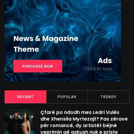
RECENT
POPULAR
TRENDY
Çfarë po ndodh mes Ledri Vulës
dhe Xhensila Myrtezajt? Pas zërave
për romancë, dy artistët bëjnë
veprimin që askush nuk e priste