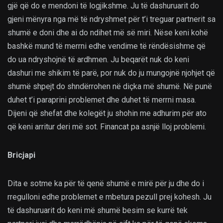
gjë që do e mendoni të logjikshme. Ju të dashuruarit do
gjeni mënyra nga më të ndryshmet për t’i treguar partnerit sa
shumë e doni dhe ai do ndihet më së miri. Nëse keni kohë
bashkë mund të merrni edhe vendime të rëndësishme që
do ua ndryshojnë të ardhmen. Ju beqarët nuk do keni
dashuri me shikim të parë, por nuk do ju mungojnë njohjet që
shumë shpejt do shndërrohen në diçka më shumë. Në punë
duhet t’i paraprini problemet dhe duhet të merrni masa.
Dijeni që shefat dhe kolegët ju shohin me adhurim për ato
që keni arritur deri më sot. Financat pa asnjë lloj problemi.
Bricjapi
Dita e sotme ka për të qenë shumë e mirë për ju dhe do i
rregulloni edhe problemet e mbetura pezull prej kohesh. Ju
të dashuruarit do keni më shumë besim se kurrë tek