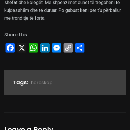
shefat dhe kolegët. Me shpenzimet duhet të tregoheni të
kujdesshëm dhe të duruar. Po gabuat keni për t’u përballur
me tronditje të forta.
Share this:
Facebook
X
WhatsApp
LinkedIn
Messenger
Copy
Share
Link
Tags:
horoskop
Leave a Reply