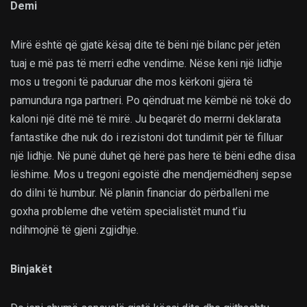
Demi
Mirë është që gjatë kësaj dite të bëni një bilanc për jetën
tuaj e më pas të merri edhe vendime. Nëse keni një lidhje
mos u tregoni të paduruar dhe mos kërkoni gjëra të
pamundura nga partneri. Po qëndruat me këmbë në tokë do
kaloni një ditë më të mirë. Ju beqarët do merrni deklarata
fantastike dhe nuk do i rezistoni dot tundimit për të filluar
një lidhje. Në punë duhet që herë pas here të bëni edhe disa
lëshime. Mos u tregoni egoistë dhe mendjemëdhenj sepse
do dilni të humbur. Në planin financiar do përballeni me
goxha probleme dhe vetëm specialistët mund t’iu
ndihmojnë të gjeni zgjidhje.
Binjakët