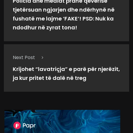
Policia dhe mediat pranë qeverisë
tjetërsuan ngjarjen dhe ndërhynë në
fushatë me lajme ‘FAKE’! PSD: Nuk ka
ndodhur në zyrat tona!
Next Post
Krijohet “lavatriçja” e parë për njerëzit,
ja kur pritet të dalë në treg