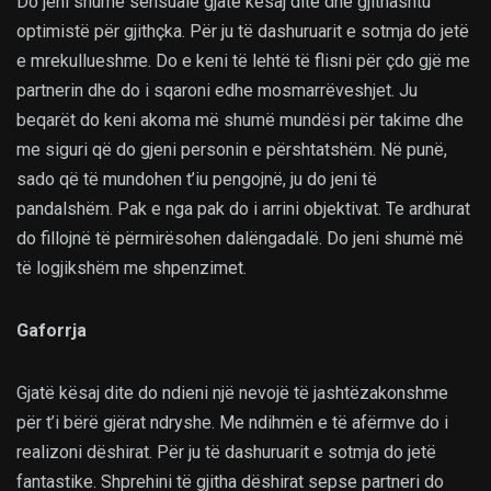
Do jeni shumë sensualë gjatë kësaj dite dhe gjithashtu
optimistë për gjithçka. Për ju të dashuruarit e sotmja do jetë
e mrekullueshme. Do e keni të lehtë të flisni për çdo gjë me
partnerin dhe do i sqaroni edhe mosmarrëveshjet. Ju
beqarët do keni akoma më shumë mundësi për takime dhe
me siguri që do gjeni personin e përshtatshëm. Në punë,
sado që të mundohen t’iu pengojnë, ju do jeni të
pandalshëm. Pak e nga pak do i arrini objektivat. Te ardhurat
do fillojnë të përmirësohen dalëngadalë. Do jeni shumë më
të logjikshëm me shpenzimet.
Gaforrja
Gjatë kësaj dite do ndieni një nevojë të jashtëzakonshme
për t’i bërë gjërat ndryshe. Me ndihmën e të afërmve do i
realizoni dëshirat. Për ju të dashuruarit e sotmja do jetë
fantastike. Shprehini të gjitha dëshirat sepse partneri do