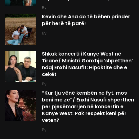
By
Kevin dhe Ana do të bëhen prindër
për herë të parë!
By
Shkak koncerti i Kanye West në
Tiranë/ Ministri Gonxhja ‘shpëtthen’
ndaj Enxhi Nasufit: Hipoktite dhe e
cekët
By
“Kur tju vënë kembën ne fyt, mos
bëni më zë”/ Enxhi Nasufi shpërthen
per pjesëmarrjen në koncertin e
Kanye West: Pak respekt keni për
veten?
By