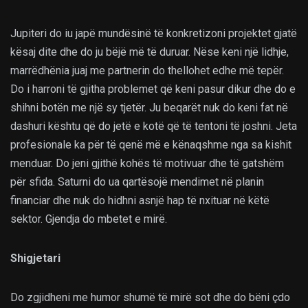
Jupiteri do iu japë mundësinë të konkretizoni projektet gjatë
kësaj dite dhe do ju bëjë më të duruar. Nëse keni një lidhje,
marrëdhënia juaj me partnerin do thellohet edhe më tepër.
Do i harroni të gjitha problemet që keni pasur dikur dhe do e
shihni botën me një sy tjetër. Ju beqarët nuk do keni fat në
dashuri kështu që do jetë e kotë që të tentoni të joshni. Jeta
profesionale ka për të qenë më e kënaqshme nga sa kishit
menduar. Do jeni gjithë kohës të motivuar dhe të gatshëm
për sfida. Saturni do ua qartësojë mendimet në planin
financiar dhe nuk do hidhni asnjë hap të nxituar në këtë
sektor. Gjendja do mbetet e mirë.
Shigjetari
Do zgjidheni me humor shumë të mirë sot dhe do bëni çdo