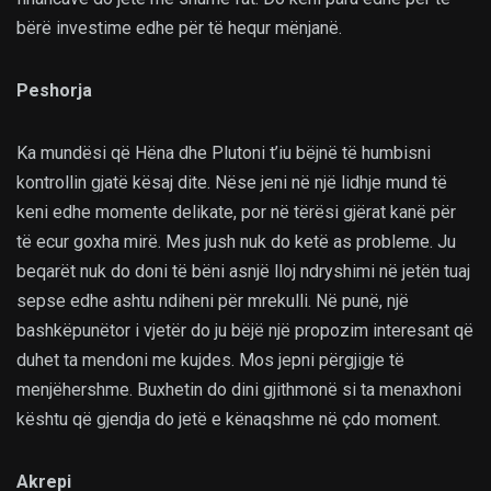
bërë investime edhe për të hequr mënjanë.
Peshorja
Ka mundësi që Hëna dhe Plutoni t’iu bëjnë të humbisni
kontrollin gjatë kësaj dite. Nëse jeni në një lidhje mund të
keni edhe momente delikate, por në tërësi gjërat kanë për
të ecur goxha mirë. Mes jush nuk do ketë as probleme. Ju
beqarët nuk do doni të bëni asnjë lloj ndryshimi në jetën tuaj
sepse edhe ashtu ndiheni për mrekulli. Në punë, një
bashkëpunëtor i vjetër do ju bëjë një propozim interesant që
duhet ta mendoni me kujdes. Mos jepni përgjigje të
menjëhershme. Buxhetin do dini gjithmonë si ta menaxhoni
kështu që gjendja do jetë e kënaqshme në çdo moment.
Akrepi