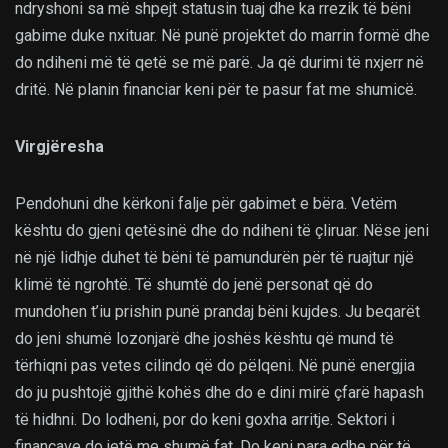
ndryshoni sa më shpejt statusin tuaj dhe ka rrezik të bëni
gabime duke nxituar. Në punë projektet do marrin formë dhe
do ndiheni më të qetë se më parë. Ja që durimi të nxjerr në
dritë. Në planin financiar keni për te pasur fat me shumicë.
Virgjëresha
Pendohuni dhe kërkoni falje për gabimet e bëra. Vetëm
kështu do gjeni qetësinë dhe do ndiheni të çliruar. Nëse jeni
në një lidhje duhet të bëni të pamundurën për të ruajtur një
klimë të ngrohtë. Të shumtë do jenë personat që do
mundohen t’iu prishin punë prandaj bëni kujdes. Ju beqarët
do jeni shumë lozonjarë dhe joshës kështu që mund të
tërhiqni pas vetes cilindo që do pëlqeni. Në punë energjia
do ju pushtojë gjithë kohës dhe do e dini mirë çfarë hapash
të hidhni. Do lodheni, por do keni goxha arritje. Sektori i
financave do jetë me shumë fat. Do keni para edhe për të