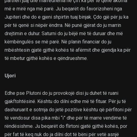
partneri juaj dhe marrëdhënia në çift ka për të qenë akoma
më e mirë nga më parë. Ju beqarët do favorizoheni nga
Jupiteri dhe do e gjeni shpirtin tuaj binjak. Çdo gjë për ju ka
për të qenë si nëpër ëndrra. Në punë gjërat do ju marrin
drejtimin e duhur. Saturni do ju bëjë më të duruar dhe më
këmbëngulës se më parë. Në planin financiar do ju
mbështesin gjatë gjithë kohës të afërmit dhe gjendja ka për
të mbetur gjithë kohës e qëndrueshme.
Ujori
Edhe pse Plutoni do ju provokojë disi ju duhet të ruani
gjakftohtësinë. Kështu do dilni edhe më të fituar. Për ju të
dashuruarit e sotmja do jetë pozitive kështu që përfitoni për
të vendosur disa pika mbi “i” dhe për të marre vendime të
rëndësishme. Ju beqarët do flirtoni gjatë gjithë kohës, por
për fat të keq nuk do ja dilni dot të bëni për vetë asnjë