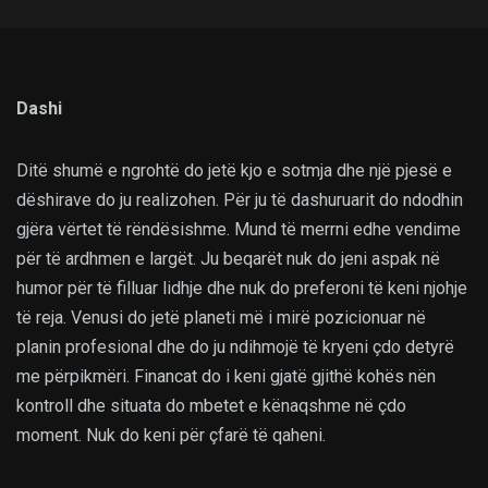
Dashi
Ditë shumë e ngrohtë do jetë kjo e sotmja dhe një pjesë e
dëshirave do ju realizohen. Për ju të dashuruarit do ndodhin
gjëra vërtet të rëndësishme. Mund të merrni edhe vendime
për të ardhmen e largët. Ju beqarët nuk do jeni aspak në
humor për të filluar lidhje dhe nuk do preferoni të keni njohje
të reja. Venusi do jetë planeti më i mirë pozicionuar në
planin profesional dhe do ju ndihmojë të kryeni çdo detyrë
me përpikmëri. Financat do i keni gjatë gjithë kohës nën
kontroll dhe situata do mbetet e kënaqshme në çdo
moment. Nuk do keni për çfarë të qaheni.