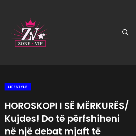
LIFESTYLE
HOROSKOPI I SË MËRKURËS/
Kujdes! Do të përfshiheni
në një debat mjaft të