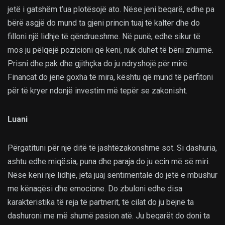
jetë i gatshëm t’ua plotësojë ato. Nëse jeni beqarë, edhe pa
bërë asgjë do mund ta gjeni princin tuaj të kaltër dhe do
filloni një lidhje të qëndrueshme. Në punë, edhe sikur të
mos ju pëlqejë pozicioni që keni, nuk duhet të bëni zhurmë.
Prisni dhe pak dhe gjithçka do ju ndryshojë për mirë.
Financat do jenë goxha të mira, kështu që mund të përfitoni
për të kryer ndonjë investim më tepër se zakonisht.
Luani
Përgatituni për një ditë të jashtëzakonshme sot. Si dashuria,
ashtu edhe miqësia, puna dhe paraja do ju ecin më së miri.
Nëse keni një lidhje, jeta juaj sentimentale do jetë e mbushur
me kënaqësi dhe emocione. Do zbuloni edhe disa
karakteristika të reja të partnerit, të cilat do ju bëjnë ta
dashuroni me më shumë pasion atë. Ju beqarët do doni ta