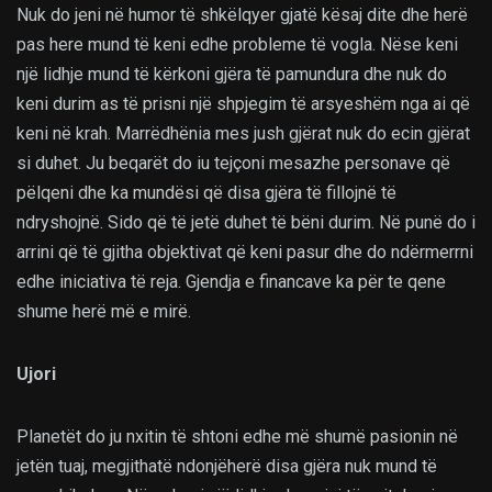
Nuk do jeni në humor të shkëlqyer gjatë kësaj dite dhe herë
pas here mund të keni edhe probleme të vogla. Nëse keni
një lidhje mund të kërkoni gjëra të pamundura dhe nuk do
keni durim as të prisni një shpjegim të arsyeshëm nga ai që
keni në krah. Marrëdhënia mes jush gjërat nuk do ecin gjërat
si duhet. Ju beqarët do iu tejçoni mesazhe personave që
pëlqeni dhe ka mundësi që disa gjëra të fillojnë të
ndryshojnë. Sido që të jetë duhet të bëni durim. Në punë do i
arrini që të gjitha objektivat që keni pasur dhe do ndërmerrni
edhe iniciativa të reja. Gjendja e financave ka për te qene
shume herë më e mirë.
Ujori
Planetët do ju nxitin të shtoni edhe më shumë pasionin në
jetën tuaj, megjithatë ndonjëherë disa gjëra nuk mund të