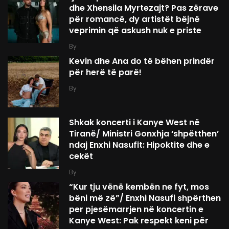
dhe Xhensila Myrtezajt? Pas zërave
për romancë, dy artistët bëjnë
veprimin që askush nuk e priste
By
Kevin dhe Ana do të bëhen prindër
për herë të parë!
By
Shkak koncerti i Kanye West në
Tiranë/ Ministri Gonxhja ‘shpëtthen’
ndaj Enxhi Nasufit: Hipoktite dhe e
cekët
By
“Kur tju vënë kembën ne fyt, mos
bëni më zë”/ Enxhi Nasufi shpërthen
per pjesëmarrjen në koncertin e
Kanye West: Pak respekt keni për