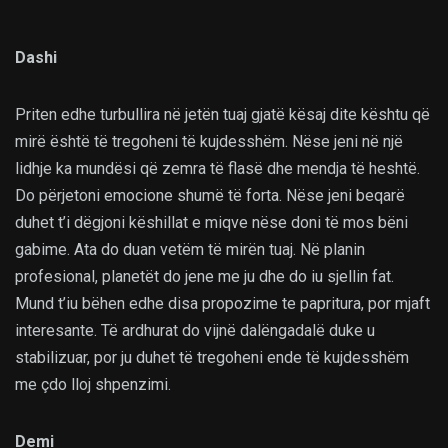
Dashi
Priten edhe turbullira në jetën tuaj gjatë kësaj dite kështu që
mirë është të tregoheni të kujdesshëm. Nëse jeni në një
lidhje ka mundësi që zemra të flasë dhe mendja të heshtë.
Do përjetoni emocione shumë të forta. Nëse jeni beqarë
duhet t’i dëgjoni këshillat e miqve nëse doni të mos bëni
gabime. Ata do duan vetëm të mirën tuaj. Në planin
profesional, planetët do jene me ju dhe do iu sjellin fat.
Mund t’iu bëhen edhe disa propozime te papritura, por mjaft
interesante. Të ardhurat do vijnë dalëngadalë duke u
stabilizuar, por ju duhet të tregoheni ende të kujdesshëm
me çdo lloj shpenzimi.
Demi