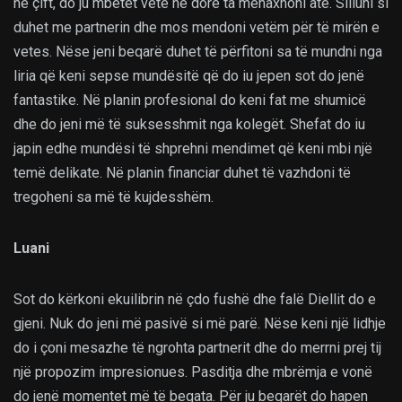
në çift, do ju mbetet vetë në dorë ta menaxhoni atë. Silluni si
duhet me partnerin dhe mos mendoni vetëm për të mirën e
vetes. Nëse jeni beqarë duhet të përfitoni sa të mundni nga
liria që keni sepse mundësitë që do iu jepen sot do jenë
fantastike. Në planin profesional do keni fat me shumicë
dhe do jeni më të suksesshmit nga kolegët. Shefat do iu
japin edhe mundësi të shprehni mendimet që keni mbi një
temë delikate. Në planin financiar duhet të vazhdoni të
tregoheni sa më të kujdesshëm.
Luani
Sot do kërkoni ekuilibrin në çdo fushë dhe falë Diellit do e
gjeni. Nuk do jeni më pasivë si më parë. Nëse keni një lidhje
do i çoni mesazhe të ngrohta partnerit dhe do merrni prej tij
një propozim impresionues. Pasditja dhe mbrëmja e vonë
do jenë momentet më të begata. Për ju beqarët do hapen