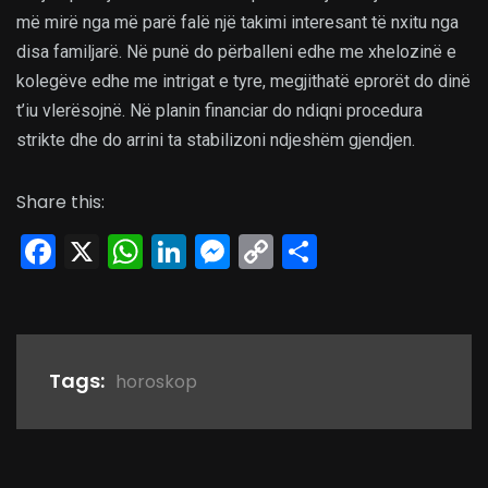
më mirë nga më parë falë një takimi interesant të nxitu nga
disa familjarë. Në punë do përballeni edhe me xhelozinë e
kolegëve edhe me intrigat e tyre, megjithatë eprorët do dinë
t’iu vlerësojnë. Në planin financiar do ndiqni procedura
strikte dhe do arrini ta stabilizoni ndjeshëm gjendjen.
Share this:
Facebook
X
WhatsApp
LinkedIn
Messenger
Copy
Share
Link
Tags:
horoskop