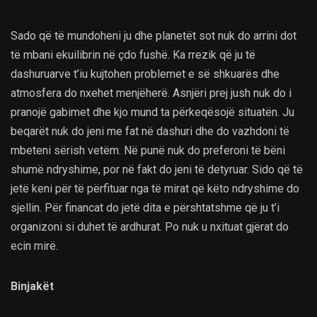
Sado që të mundoheni ju dhe planetët sot nuk do arrini dot
të mbani ekuilibrin në çdo fushë. Ka rrezik që ju të
dashuruarve t’iu kujtohen problemet e së shkuarës dhe
atmosfera do nxehet menjëherë. Asnjëri prej jush nuk do i
pranojë gabimet dhe kjo mund ta përkeqësojë situatën. Ju
beqarët nuk do jeni me fat në dashuri dhe do vazhdoni të
mbeteni sërish vetëm. Në punë nuk do preferoni të bëni
shumë ndryshime, por në fakt do jeni të detyruar. Sido që të
jetë keni për të përfituar nga të mirat që këto ndryshime do
sjellin. Për financat do jetë dita e përshtatshme që ju t’i
organizoni si duhet të ardhurat. Po nuk u nxituat gjërat do
ecin mirë.
Binjakët