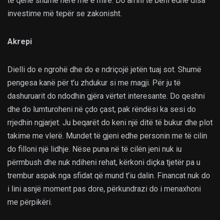
të qenë shumë herë më e mirë. Do arrini të bëni edhe disa
investime më tepër se zakonisht.
Akrepi
Dielli do e ngrohë dhe do e ndriçojë jetën tuaj sot. Shumë
pengesa kanë për t’u zhdukur si me magji. Për ju të
dashuruarit do ndodhin gjëra vërtet interesante. Do qeshni
dhe do lumturoheni në çdo çast, pak rëndësi ka sesi do
rrjedhin ngjarjet. Ju beqarët do keni një ditë të bukur dhe plot
takime me vlerë. Mundet të gjeni edhe personin me të cilin
do filloni një lidhje. Nëse puna në të cilën jeni nuk iu
përmbush dhe nuk ndiheni rehat, kërkoni diçka tjetër pa u
trembur aspak nga sfidat që mund t’iu dalin. Financat nuk do
i lini asnjë moment pas dore, përkundrazi do i menaxhoni
me përpikëri.