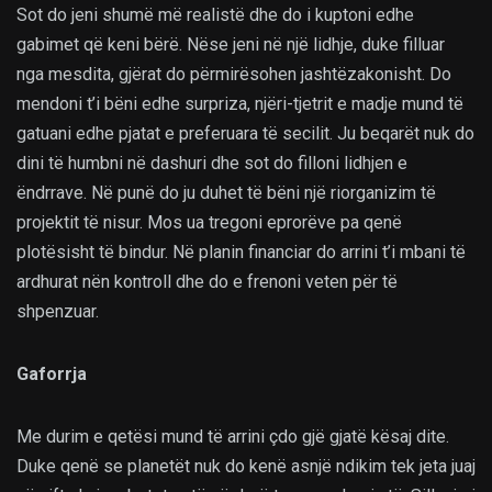
Sot do jeni shumë më realistë dhe do i kuptoni edhe
gabimet që keni bërë. Nëse jeni në një lidhje, duke filluar
nga mesdita, gjërat do përmirësohen jashtëzakonisht. Do
mendoni t’i bëni edhe surpriza, njëri-tjetrit e madje mund të
gatuani edhe pjatat e preferuara të secilit. Ju beqarët nuk do
dini të humbni në dashuri dhe sot do filloni lidhjen e
ëndrrave. Në punë do ju duhet të bëni një riorganizim të
projektit të nisur. Mos ua tregoni eprorëve pa qenë
plotësisht të bindur. Në planin financiar do arrini t’i mbani të
ardhurat nën kontroll dhe do e frenoni veten për të
shpenzuar.
Gaforrja
Me durim e qetësi mund të arrini çdo gjë gjatë kësaj dite.
Duke qenë se planetët nuk do kenë asnjë ndikim tek jeta juaj