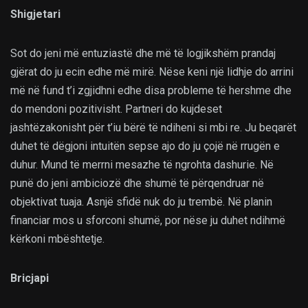
Shigjetari
Sot do jeni më entuziastë dhe më të logjikshëm prandaj
gjërat do ju ecin edhe më mirë. Nëse keni një lidhje do arrini
më në fund t’i zgjidhni edhe disa probleme të hershme dhe
do mendoni pozitivisht. Partneri do kujdeset
jashtëzakonisht për t’iu bërë të ndiheni si mbi re. Ju beqarët
duhet të dëgjoni intuitën sepse ajo do ju çojë në rrugën e
duhur. Mund të merrni mesazhe të ngrohta dashurie. Në
punë do jeni ambiciozë dhe shumë të përqendruar në
objektivat tuaja. Asnjë sfidë nuk do ju trembë. Në planin
financiar mos u sforconi shumë, por nëse ju duhet ndihmë
kërkoni mbështetje.
Bricjapi