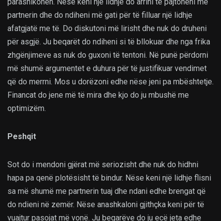
parashikohen. Nëse keni një lidhje do arrini të pajtoheni me
partnerin dhe do ndiheni më gati për të filluar një lidhje
afatgjatë me të. Do diskutoni më lirisht dhe nuk do druheni
për asgjë. Ju beqarët do ndiheni si të bllokuar dhe nga frika
zhgënjimeve as nuk do guxoni të tentoni. Në punë përdorni
më shumë argumentet e duhura për të justifikuar vendimet
që do merrni. Mos u dorëzoni edhe nëse jeni pa mbështetje.
Financat do jene më të mira dhe kjo do ju mbushë me
optimizëm.
Peshqit
Sot do i mendoni gjërat më seriozisht dhe nuk do hidhni
hapa pa qenë plotësisht të bindur. Nëse keni një lidhje flisni
sa më shumë me partnerin tuaj dhe ndani edhe brengat që
do ndieni në zemër. Nëse anashkaloni gjithçka keni për të
vuajtur pasojat më vonë. Ju beqarëve do ju ecë jeta edhe