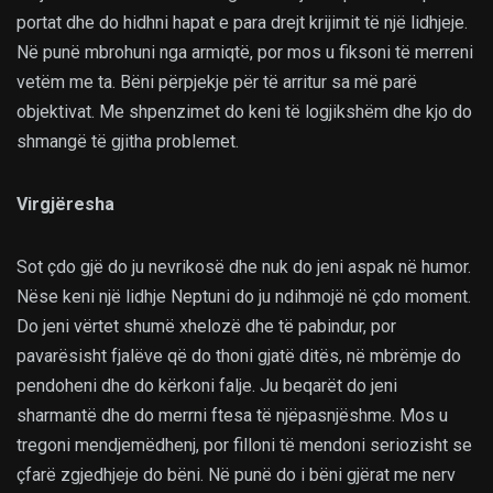
portat dhe do hidhni hapat e para drejt krijimit të një lidhjeje.
Në punë mbrohuni nga armiqtë, por mos u fiksoni të merreni
vetëm me ta. Bëni përpjekje për të arritur sa më parë
objektivat. Me shpenzimet do keni të logjikshëm dhe kjo do
shmangë të gjitha problemet.
Virgjëresha
Sot çdo gjë do ju nevrikosë dhe nuk do jeni aspak në humor.
Nëse keni një lidhje Neptuni do ju ndihmojë në çdo moment.
Do jeni vërtet shumë xhelozë dhe të pabindur, por
pavarësisht fjalëve që do thoni gjatë ditës, në mbrëmje do
pendoheni dhe do kërkoni falje. Ju beqarët do jeni
sharmantë dhe do merrni ftesa të njëpasnjëshme. Mos u
tregoni mendjemëdhenj, por filloni të mendoni seriozisht se
çfarë zgjedhjeje do bëni. Në punë do i bëni gjërat me nerv