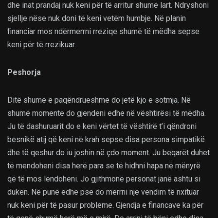
dhe inat prandaj nuk keni për të arritur shumë lart. Ndryshoni
sjellje nëse nuk doni të keni vetëm humbje. Në planin
financiar mos ndërmerrni rreziqe shumë të mëdha sepse
keni për të rrezikuar.
Peshorja
Ditë shumë e paqëndrueshme do jetë kjo e sotmja. Në
shumë momente do gjendeni edhe në vështirësi të mëdha.
Ju të dashuruarit do e keni vërtet të vështirë t’i qëndroni
besnikë atij që keni në krah sepse disa persona simpatikë
dhe të qeshur do iu joshin në çdo moment. Ju beqarët duhet
të mendoheni disa herë para se të hidhni hapa në mënyrë
që të mos lëndoheni. Jo gjithmonë personat janë ashtu si
duken. Në punë edhe pse do merrni një vendim të nxituar
nuk keni për të pasur probleme. Gjendja e financave ka për