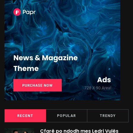
RECENT
POPULAR
TRENDY
Çfarë po ndodh mes Ledri Vulës