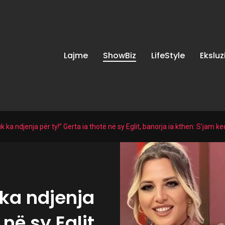
Lajme
ShowBiz
LifeStyle
Eksluz
uk ka ndjenja për ty!” Gerta ia thotë në sy Eglit, banorja ia kthen: S’jam 
 ka ndjenja
 në sy Eglit,