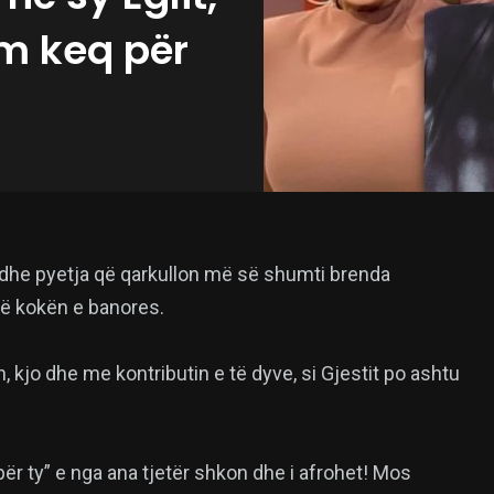
am keq për
 dhe pyetja që qarkullon më së shumti brenda
 në kokën e banores.
, kjo dhe me kontributin e të dyve, si Gjestit po ashtu
ër ty” e nga ana tjetër shkon dhe i afrohet! Mos