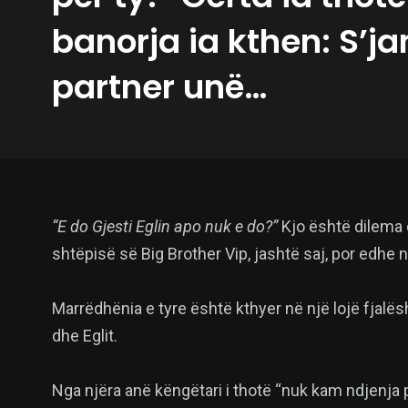
banorja ia kthen: S’j
partner unë…
“E do Gjesti Eglin apo nuk e do?”
Kjo është dilema
shtëpisë së Big Brother Vip, jashtë saj, por edhe
Marrëdhënia e tyre është kthyer në një lojë fjalësh
dhe Eglit.
Nga njëra anë këngëtari i thotë “nuk kam ndjenja p