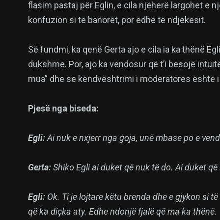
flasim pastaj për Eglin, e cila njëherë largohet e 
konfuzion si te banorët, por edhe të ndjekësit.
Së fundmi, ka qenë Gerta ajo e cila ia ka thënë Egl
dukshme. Por, ajo ka vendosur që t’i besojë intui
mua” dhe se këndvështrimi i moderatores është i n
Pjesë nga biseda:
Egli:
Ai nuk e nxjerr nga goja, unë mbase po e ven
Gerta:
Shiko Egli ai duket që nuk të do. Ai duket që
Egli:
Ok. Ti je lojtare këtu brenda dhe e gjykon si 
që ka diçka aty. Edhe ndonjë fjalë që ma ka thënë