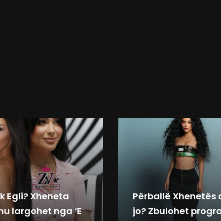
k Egli? Xheneta
Përballë Xhenetës
hu largohet nga ‘E
jo? Zbulohet progr