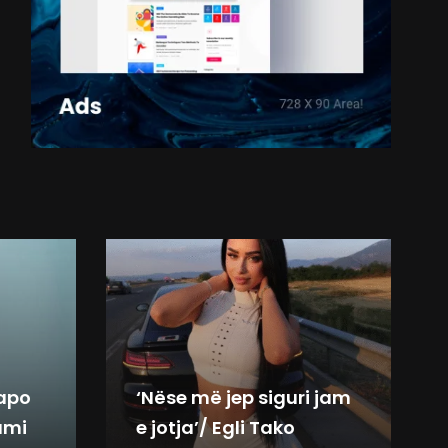
 apo
‘Nëse më jep siguri jam
ami
e jotja’/ Egli Tako