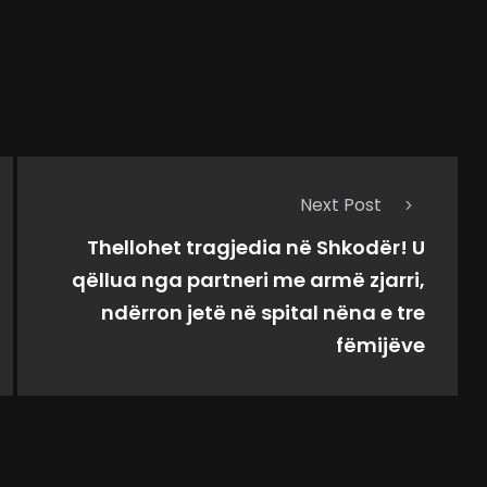
Next Post
Thellohet tragjedia në Shkodër! U
qëllua nga partneri me armë zjarri,
ndërron jetë në spital nëna e tre
fëmijëve