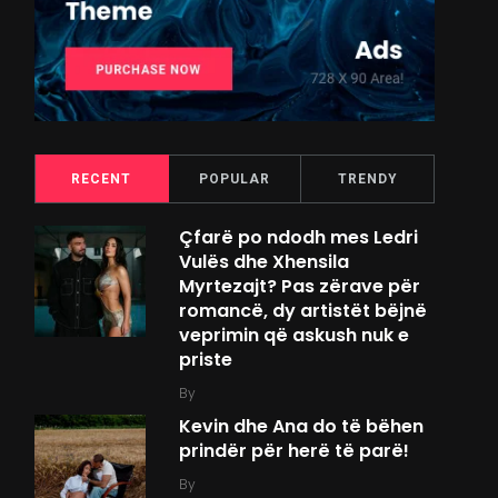
RECENT
POPULAR
TRENDY
Çfarë po ndodh mes Ledri
Vulës dhe Xhensila
Myrtezajt? Pas zërave për
romancë, dy artistët bëjnë
veprimin që askush nuk e
priste
By
Kevin dhe Ana do të bëhen
prindër për herë të parë!
By