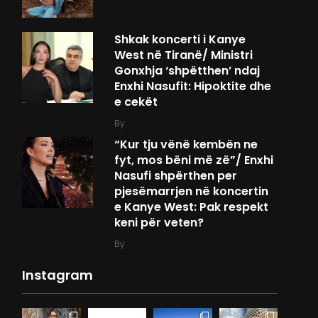
Shkak koncerti i Kanye
West në Tiranë/ Ministri
Gonxhja ‘shpëtthen’ ndaj
Enxhi Nasufit: Hipoktite dhe
e cekët
By
“Kur tju vënë kembën ne
fyt, mos bëni më zë”/ Enxhi
Nasufi shpërthen per
pjesëmarrjen në koncertin
e Kanye West: Pak respekt
keni për veten?
By
Instagram