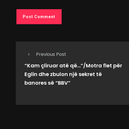
Previous Post
“Kam çliruar atë që…”/Motra flet për
Eglin dhe zbulon një sekret të
banores së “BBV”