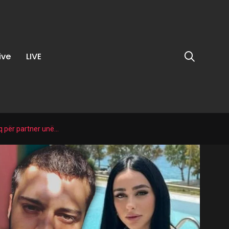
ive
LIVE
keq për partner unë…