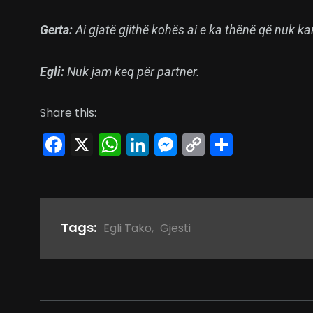
Gerta:
Ai gjatë gjithë kohës ai e ka thënë që nuk 
Egli:
Nuk jam keq për partner.
Share this:
Facebook
X
WhatsApp
LinkedIn
Messenger
Copy
Share
Link
Tags:
Egli Tako
,
Gjesti