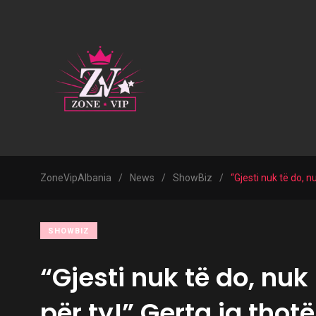
ZoneVipAlbania
/
News
/
ShowBiz
/
“Gjesti nuk të do, n
SHOWBIZ
“Gjesti nuk të do, nuk
për ty!” Gerta ia thotë