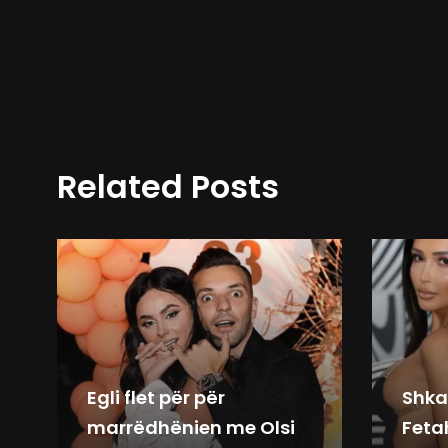
Related Posts
Egli flet për për
Shka
marrëdhënien me Olsi
Feta