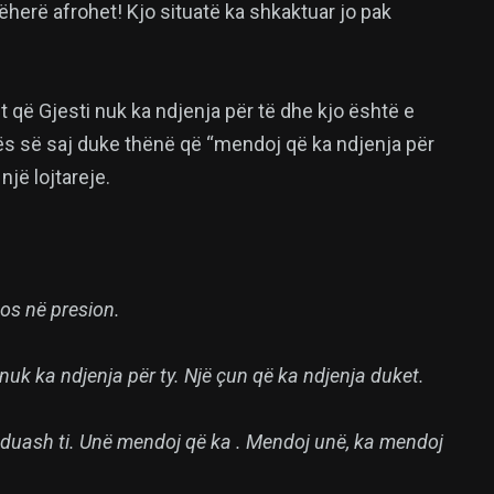
njëherë afrohet! Kjo situatë ka shkaktuar jo pak
it që Gjesti nuk ka ndjenja për të dhe kjo është e
tës së saj duke thënë që “mendoj që ka ndjenja për
jë lojtareje.
dos në presion.
 nuk ka ndjenja për ty. Një çun që ka ndjenja duket.
të duash ti. Unë mendoj që ka . Mendoj unë, ka mendoj
.