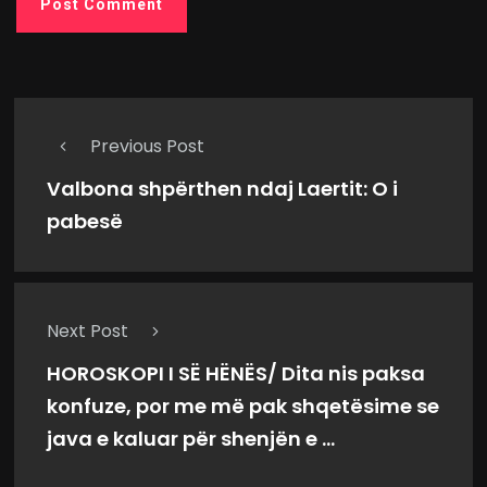
Previous Post
Valbona shpërthen ndaj Laertit: O i
pabesë
Next Post
HOROSKOPI I SË HËNËS/ Dita nis paksa
konfuze, por me më pak shqetësime se
java e kaluar për shenjën e ...