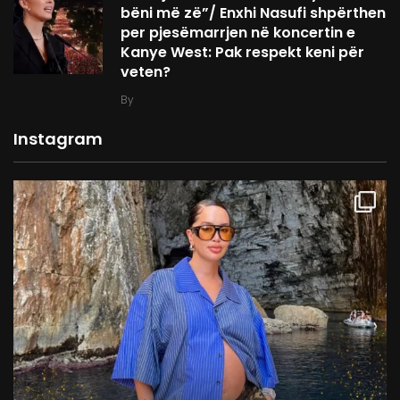
bëni më zë”/ Enxhi Nasufi shpërthen
per pjesëmarrjen në koncertin e
Kanye West: Pak respekt keni për
veten?
By
Instagram