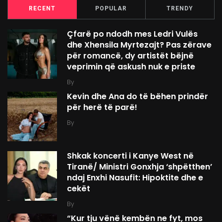
RECENT
POPULAR
TRENDY
Çfarë po ndodh mes Ledri Vulës
dhe Xhensila Myrtezajt? Pas zërave
për romancë, dy artistët bëjnë
veprimin që askush nuk e priste
By
Kevin dhe Ana do të bëhen prindër
për herë të parë!
By
Shkak koncerti i Kanye West në
Tiranë/ Ministri Gonxhja ‘shpëtthen’
ndaj Enxhi Nasufit: Hipoktite dhe e
cekët
By
“Kur tju vënë kembën ne fyt, mos