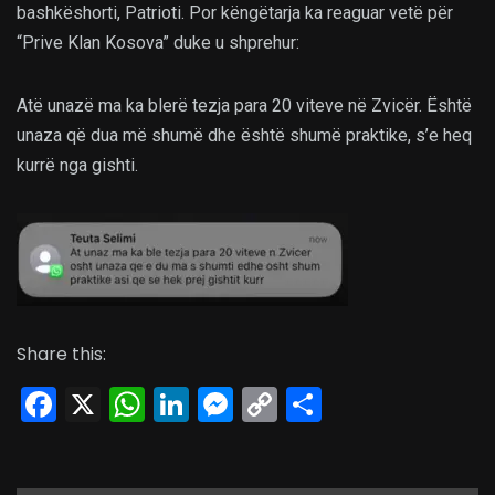
bashkëshorti, Patrioti. Por këngëtarja ka reaguar vetë për
“Prive Klan Kosova” duke u shprehur:
Atë unazë ma ka blerë tezja para 20 viteve në Zvicër. Është
unaza që dua më shumë dhe është shumë praktike, s’e heq
kurrë nga gishti.
Share this:
Facebook
X
WhatsApp
LinkedIn
Messenger
Copy
Share
Link