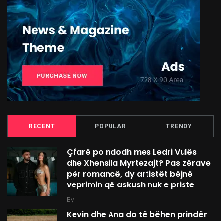
RECENT
POPULAR
TRENDY
Çfarë po ndodh mes Ledri Vulës
dhe Xhensila Myrtezajt? Pas zërave
për romancë, dy artistët bëjnë
veprimin që askush nuk e priste
By
Kevin dhe Ana do të bëhen prindër