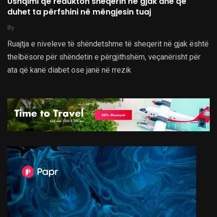
Ushqimi që redukton sheqerin në gjak dhe që
duhet ta përfshini në mëngjesin tuaj
.
By
Ruajtja e niveleve të shëndetshme të sheqerit në gjak është
thelbësore për shëndetin e përgjithshëm, veçanërisht për
ata që kanë diabet ose janë në rrezik