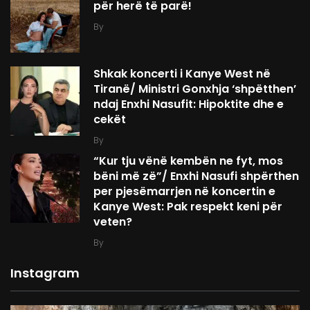
për herë të parë!
By
Shkak koncerti i Kanye West në
Tiranë/ Ministri Gonxhja ‘shpëtthen’
ndaj Enxhi Nasufit: Hipoktite dhe e
cekët
By
“Kur tju vënë kembën ne fyt, mos
bëni më zë”/ Enxhi Nasufi shpërthen
per pjesëmarrjen në koncertin e
Kanye West: Pak respekt keni për
veten?
By
Instagram