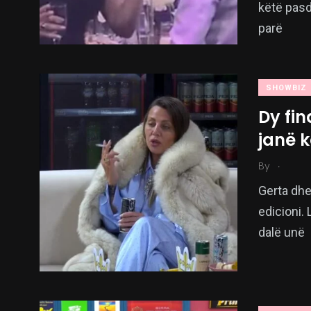
këtë pasd
parë
SHOWBIZ
Dy fin
janë 
.
By
Gerta dhe 
edicioni. 
dalë unë