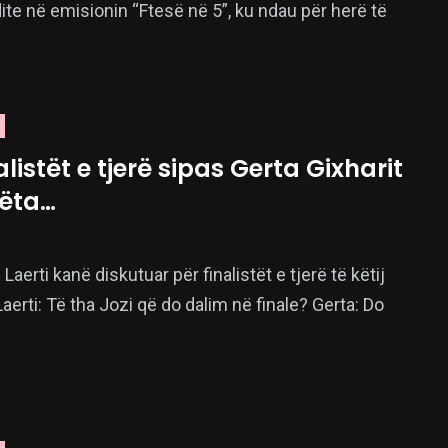
ite në emisionin “Ftesë në 5”, ku ndau për herë të
alistët e tjerë sipas Gerta Gixharit
këta…
Laerti kanë diskutuar për finalistët e tjerë të këtij
Laerti: Të tha Jozi që do dalim në finale? Gerta: Do