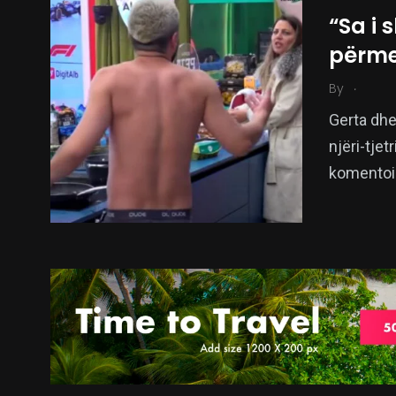
“Sa i 
përme
.
By
Gerta dhe
njëri-tjet
komentoi