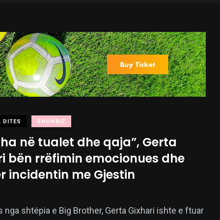
 DITES
SHOWBIZ
ha në tualet dhe qaja”, Gerta
ri bën rrëfimin emocionues dhe
ër incidentin me Gjestin
 nga shtëpia e Big Brother, Gerta Gixhari ishte e ftuar