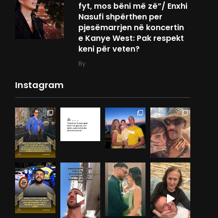
fyt, mos bëni më zë”/ Enxhi
Nasufi shpërthen per
pjesëmarrjen në koncertin
e Kanye West: Pak respekt
keni për veten?
By
Instagram