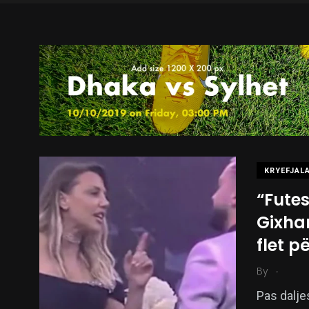
KRYEFJALA
“Futes
Gixha
flet p
.
By
Pas daljes