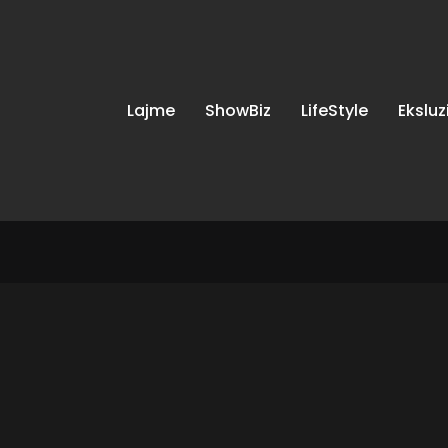
Lajme
ShowBiz
LifeStyle
Eksluz