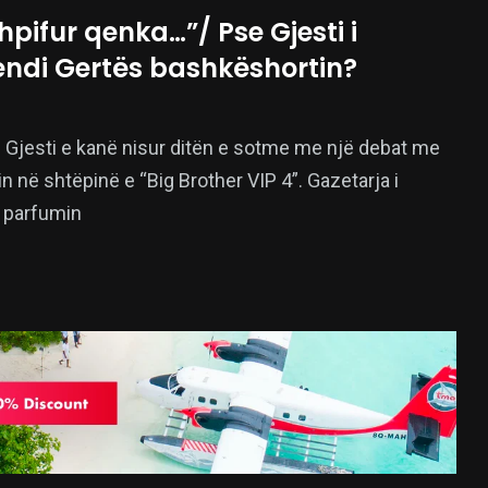
shpifur qenka…”/ Pse Gjesti i
ndi Gertës bashkëshortin?
 Gjesti e kanë nisur ditën e sotme me një debat me
rin në shtëpinë e “Big Brother VIP 4”. Gazetarja i
 parfumin