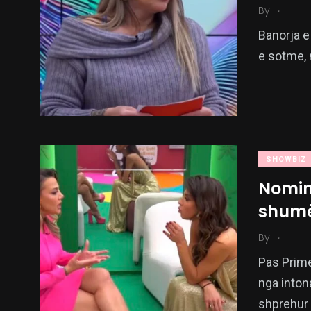
.
By
Banorja e 
e sotme, 
SHOWBIZ
Nomin
shumë 
.
By
Pas Prime
nga inton
shprehur