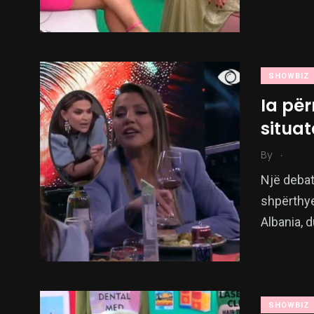
SHOWBIZ
Ia për
situa
.
By
Një debat
shpërthy
Albania, 
SHOWBIZ