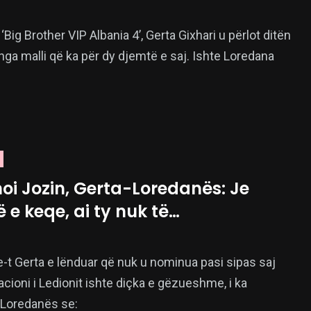
‘Big Brother VIP Albania 4’, Gerta Gixhari u përlot ditën
nga malli që ka për dy djemtë e saj. Ishte Loredana
oi Jozin, Gerta-Loredanës: Je
e keqe, ai ty nuk të…
-t Gerta e lënduar që nuk u nominua pasi sipas saj
acioni i Ledionit ishte diçka e gëzueshme, i ka
 Loredanës se: