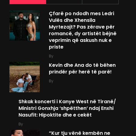
Çfarë po ndodh mes Ledri
Vulës dhe Xhensila
Myrtezajt? Pas zërave për
romancë, dy artistët bëjnë
veprimin që askush nuk e
priste
By
Kevin dhe Ana do të bëhen
prindër për herë të parë!
By
Shkak koncerti i Kanye West në Tiranë/
Ministri Gonxhja ‘shpëtthen’ ndaj Enxhi
Nasufit: Hipoktite dhe e cekët
By
“Kur tju vënë kembën ne