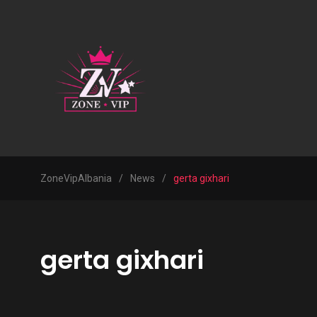
ZoneVipAlbania
/
News
/
gerta gixhari
gerta gixhari