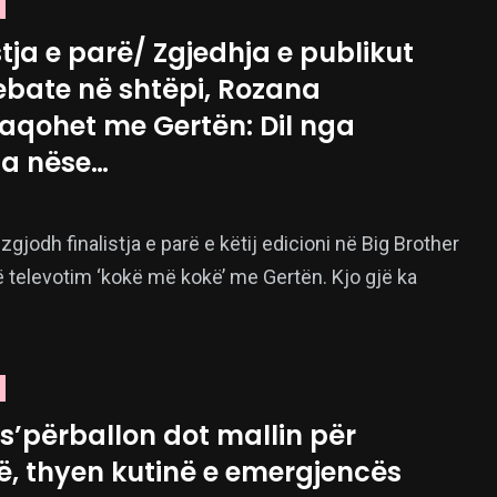
stja e parë/ Zgjedhja e publikut
ebate në shtëpi, Rozana
faqohet me Gertën: Dil nga
ia nëse…
gjodh finalistja e parë e këtij edicioni në Big Brother
ë televotim ‘kokë më kokë’ me Gertën. Kjo gjë ka
s’përballon dot mallin për
ë, thyen kutinë e emergjencës