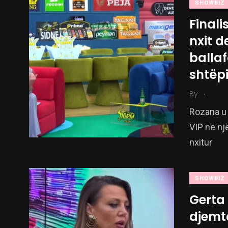
SHOWBIZ
Finali
nxit d
balla
shtëp
.
By
Rozana u z
VIP në nj
nxitur
SHOWBIZ
Gerta 
djemt