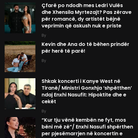
Çfarë po ndodh mes Ledri Vulës
dhe Xhensila Myrtezajt? Pas zërave
për romancë, dy artistët bëjnë
veprimin që askush nuk e priste
By
Kevin dhe Ana do të bëhen prindër
për herë të parë!
By
Shkak koncerti i Kanye West në
Tiranë/ Ministri Gonxhja ‘shpëtthen’
ndaj Enxhi Nasufit: Hipoktite dhe e
cekët
By
“Kur tju vënë kembën ne fyt, mos
bëni më zë”/ Enxhi Nasufi shpërthen
per pjesëmarrjen në koncertin e