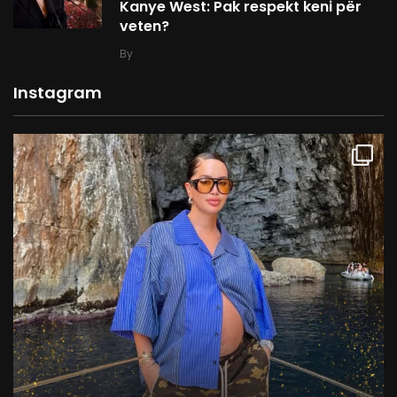
Kanye West: Pak respekt keni për
veten?
By
Instagram