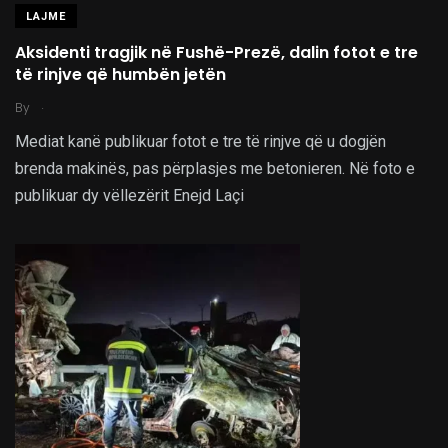
LAJME
Aksidenti tragjik në Fushë-Prezë, dalin fotot e tre
të rinjve që humbën jetën
.
By
Mediat kanë publikuar fotot e tre të rinjve që u dogjën
brenda makinës, pas përplasjes me betonieren. Në foto e
publikuar dy vëllezërit Enejd Laçi