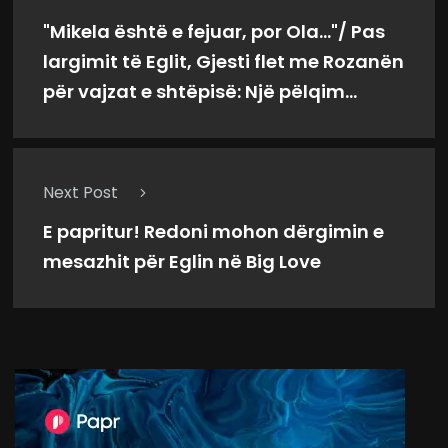
"Mikela është e fejuar, por Ola..."/ Pas
largimit të Eglit, Gjesti flet me Rozanën
për vajzat e shtëpisë: Një pëlqim...
Next Post
E papritur! Redoni mohon dërgimin e
mesazhit për Eglin në Big Love