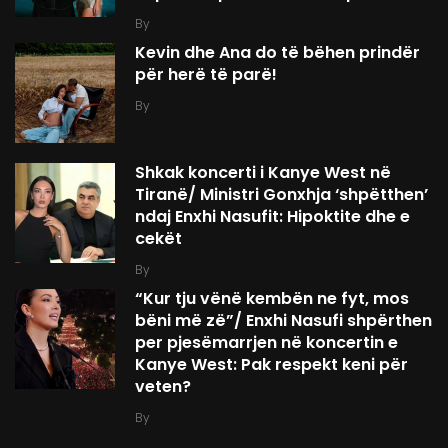
By
Kevin dhe Ana do të bëhen prindër
për herë të parë!
By
Shkak koncerti i Kanye West në
Tiranë/ Ministri Gonxhja ‘shpëtthen’
ndaj Enxhi Nasufit: Hipoktite dhe e
cekët
By
“Kur tju vënë kembën ne fyt, mos
bëni më zë”/ Enxhi Nasufi shpërthen
per pjesëmarrjen në koncertin e
Kanye West: Pak respekt keni për
veten?
By