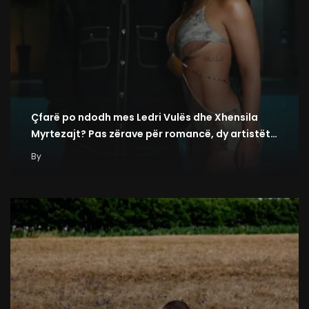
Çfarë po ndodh mes Ledri Vulës dhe Xhensila
Myrtezajt? Pas zërave për romancë, dy artistët…
By