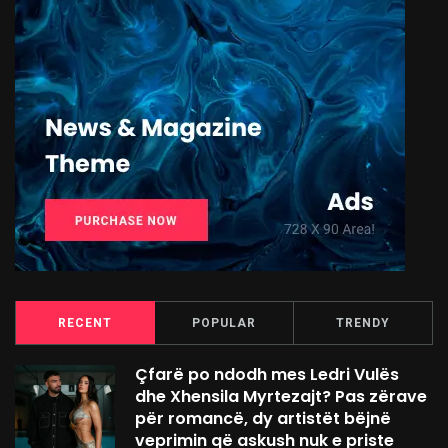
RECENT
POPULAR
TRENDY
Çfarë po ndodh mes Ledri Vulës
dhe Xhensila Myrtezajt? Pas zërave
për romancë, dy artistët bëjnë
veprimin që askush nuk e priste