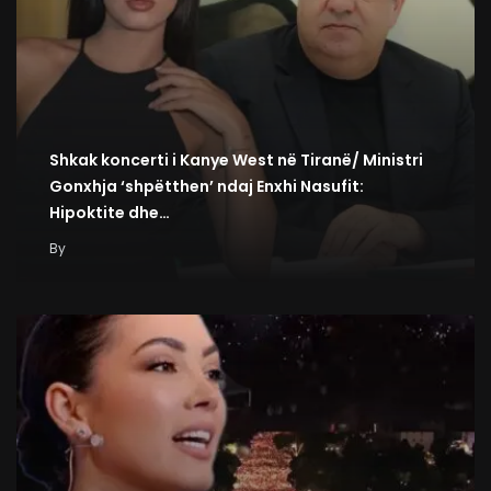
Shkak koncerti i Kanye West në Tiranë/ Ministri
Gonxhja ‘shpëtthen’ ndaj Enxhi Nasufit:
Hipoktite dhe…
By