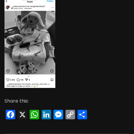
Share this:
Facebook
X
WhatsApp
LinkedIn
Messenger
Copy
Share
Link