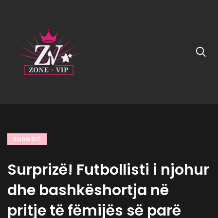
SHOWBIZ
Surprizë! Futbollisti i njohur
dhe bashkëshortja në
pritje të fëmijës së parë