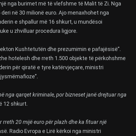
 një nga burimet më të vlefshme të Malit të Zi. Nga
15 deri në 30 milionë euro. Ajo menaxhohet nga
enderin e shpallur më 16 shkurt, u mundësoi
ke u zhvilluar procedura ligjore.
espekton Kushtetutën dhe prezumimin e pafajësisë”.
zhe hotelesh dhe rreth 1.500 objekte të përkohshme
rin për qiratë e tyre katërvjeçare, ministri
“gjysmëmafioze”.
në nga qarqet kriminale, por bizneset janë drejtuar nga
 12 shkurt.
 rreth 20 mijë euro për plazh dhe ka fituar një
asë. Radio Evropa e Lirë kërkoi nga ministri