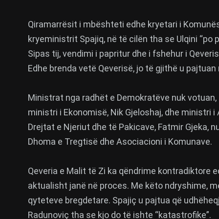
Qiramarrësit i mbështeti edhe kryetari i Komunës s
kryeministrit Spajiq, në të cilën tha se Ulqini “po 
Sipas tij, vendimi i papritur dhe i fshehur i Qeve
Edhe brenda vetë Qeverisë, jo të gjithë u pajtuan
Ministrat nga radhët e Demokratëve nuk votuan,
ministri i Ekonomisë, Nik Gjeloshaj, dhe ministri 
Drejtat e Njeriut dhe të Pakicave, Fatmir Gjeka, 
Dhoma e Tregtisë dhe Asociacioni i Komunave.
Qeveria e Malit të Zi ka qëndrime kontradiktore e
aktualisht janë në proces. Me këto ndryshime, men
qyteteve bregdetare. Spajiç u pajtua që udhëheq
Radunoviç tha se kjo do të ishte “katastrofike”.