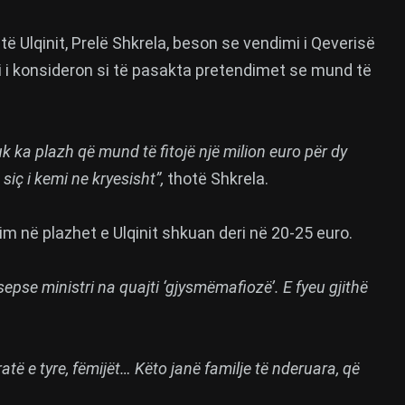
ë Ulqinit, Prelë Shkrela, beson se vendimi i Qeverisë
 Ai i konsideron si të pasakta pretendimet se mund të
uk ka plazh që mund të fitojë një milion euro për dy
iç i kemi ne kryesisht”,
thotë Shkrela.
im në plazhet e Ulqinit shkuan deri në 20-25 euro.
epse ministri na quajti ‘gjysmëmafiozë’. E fyeu gjithë
të e tyre, fëmijët… Këto janë familje të nderuara, që