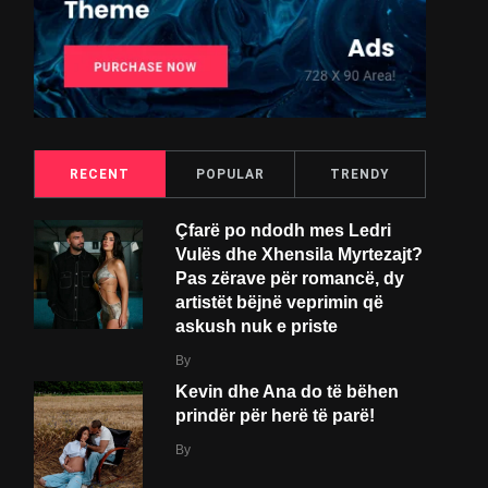
RECENT
POPULAR
TRENDY
Çfarë po ndodh mes Ledri
Vulës dhe Xhensila Myrtezajt?
Pas zërave për romancë, dy
artistët bëjnë veprimin që
askush nuk e priste
By
Kevin dhe Ana do të bëhen
prindër për herë të parë!
By