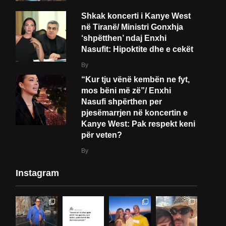
Shkak koncerti i Kanye West
në Tiranë/ Ministri Gonxhja
‘shpëtthen’ ndaj Enxhi
Nasufit: Hipoktite dhe e cekët
By
“Kur tju vënë kembën ne fyt,
mos bëni më zë”/ Enxhi
Nasufi shpërthen per
pjesëmarrjen në koncertin e
Kanye West: Pak respekt keni
për veten?
By
Instagram