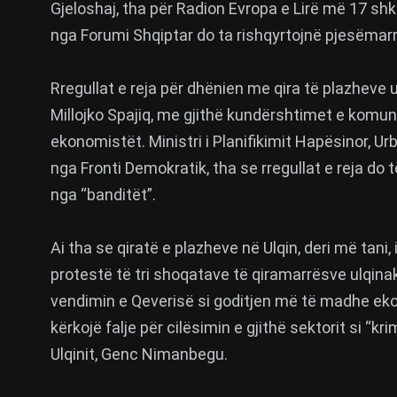
Gjeloshaj, tha për Radion Evropa e Lirë më 17 shk
nga Forumi Shqiptar do ta rishqyrtojnë pjesëmarr
Rregullat e reja për dhënien me qira të plazheve 
Millojko Spajiq, me gjithë kundërshtimet e komu
ekonomistët. Ministri i Planifikimit Hapësinor, U
nga Fronti Demokratik, tha se rregullat e reja do
nga “banditët”.
Ai tha se qiratë e plazheve në Ulqin, deri më tani
protestë të tri shoqatave të qiramarrësve ulqina
vendimin e Qeverisë si goditjen më të madhe ekon
kërkojë falje për cilësimin e gjithë sektorit si “k
Ulqinit, Genc Nimanbegu.