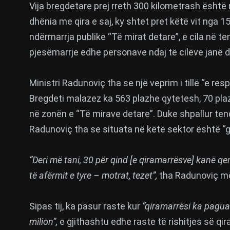
Vija bregdetare prej rreth 300 kilometrash është
dhënia me qira e saj, ky shtet pret këtë vit nga 
ndërmarrja publike “Të mirat detare”, e cila në t
pjesëmarrje edhe personave ndaj të cilëve janë du
Ministri Radunoviç tha se një veprim i tillë “e r
Bregdeti malazez ka 563 plazhe qytetesh, 70 pla
në zonën e “Të mirave detare”. Duke shpallur tende
Radunoviç tha se situata në këtë sektor është 
“Deri më tani, 30 për qind [e qiramarrësve] kanë qe
të afërmit e tyre – motrat, tezet”,
tha Radunoviç më
Sipas tij, ka pasur raste kur
“qiramarrësi ka paguar
milion”,
e gjithashtu edhe raste të rishitjes së qir