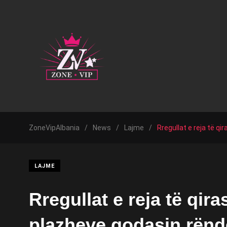
ZoneVipAlbania
/
News
/
Lajme
/
Rregullat e reja të 
LAJME
Rregullat e reja të qira
plazheve godasin rëndë