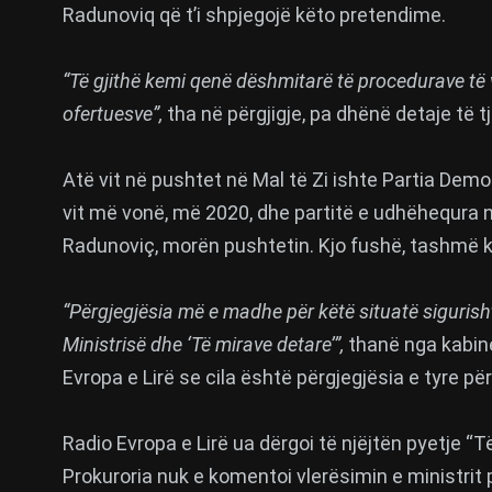
Radunoviq që t’i shpjegojë këto pretendime.
“Të gjithë kemi qenë dëshmitarë të procedurave të v
ofertuesve”,
tha në përgjigje, pa dhënë detaje të tj
Atë vit në pushtet në Mal të Zi ishte Partia Demok
vit më vonë, më 2020, dhe partitë e udhëhequra ng
Radunoviç, morën pushtetin. Kjo fushë, tashmë kat
“Përgjegjësia më e madhe për këtë situatë sigurish
Ministrisë dhe ‘Të mirave detare’”,
thanë nga kabinet
Evropa e Lirë se cila është përgjegjësia e tyre pë
Radio Evropa e Lirë ua dërgoi të njëjtën pyetje “T
Prokuroria nuk e komentoi vlerësimin e ministrit