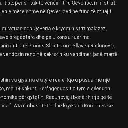
urt se, për shkak të vendimit të Qeverisë, ministrat
jen e mëtejshme në Qeveri deri në fund të muajit.
u miratuan nga Qeveria e kryeministrit malazez,
nave bregdetare dhe pa u konsultuar me
rbanizmit dhe Pronës Shtetërore, Sllaven Radunoviç,
 të vendosin rend në sektorin ku vendimet janë marrë
, ishin sa gjysma e atyre reale. Kjo u pasua me një
kë, më 14 shkurt. Përfaqësuesit e tyre e cilësuan
omike për qytetin. Radunoviç i bënë thirrje që të
riminal”. Ata i mbështeti edhe kryetari i Komunës së