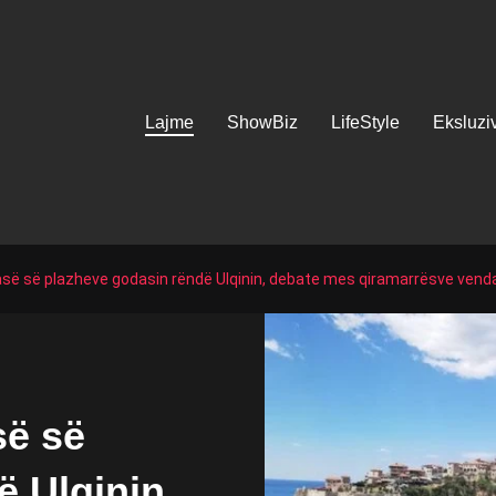
Lajme
ShowBiz
LifeStyle
Eksluzi
qirasë së plazheve godasin rëndë Ulqinin, debate mes qiramarrësve ven
së së
 Ulqinin,