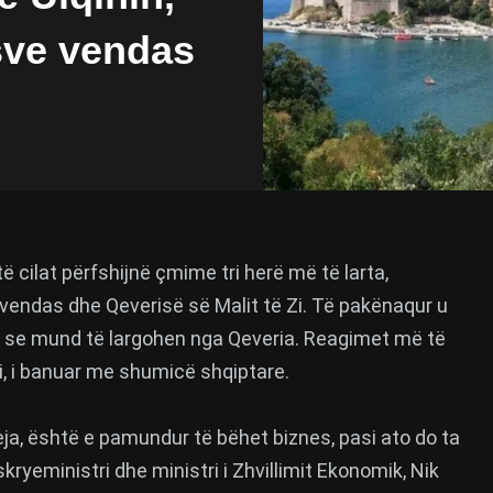
sve vendas
të cilat përfshijnë çmime tri herë më të larta,
endas dhe Qeverisë së Malit të Zi. Të pakënaqur u
r se mund të largohen nga Qeveria. Reagimet më të
Zi, i banuar me shumicë shqiptare.
ja, është e pamundur të bëhet biznes, pasi ato do ta
kryeministri dhe ministri i Zhvillimit Ekonomik, Nik