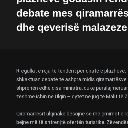
debate mes qiramarrë
dhe qeverisë malazeze
Rregullat e reja të tenderit për qiratë e plazheve, 
shkaktuan debate të ashpra midis qiramarrësve v
shprehën edhe disa ministra, duke paralajmërua
zëshme ishin në Ulqin – qytet në jug të Malit të 
Qiramarrësit ulqinakë besojnë se me çmimet e re
bëjnë më të shtrenjtë ofertën turistike. Zëvendës