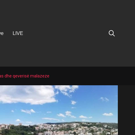
ve
LIVE
das dhe qeverisë malazeze