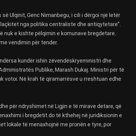
ë Ulqinit, Genc Nimanbegu, i cili i dërgoi një letër
plaçkitet nga politika centraliste dhe antiqytetare”.
risë nuk e kishte pëlqimin e komunave bregdetare.
 me vendimin për tender.
 ndërsa kundër ishin zëvendëskryeministri dhe
i Administratës Publike, Marash Dukaj. Ministri për të
nuk votoi. Në krah të qiramarrësve u rreshtuan edhe
dhe për ndryshimet në Ligjin e të mirave detare, që
axhimi i bregdetit do të kthehej në juridiksionin e
jet lokale të menaxhojnë me pronën e tyre, por