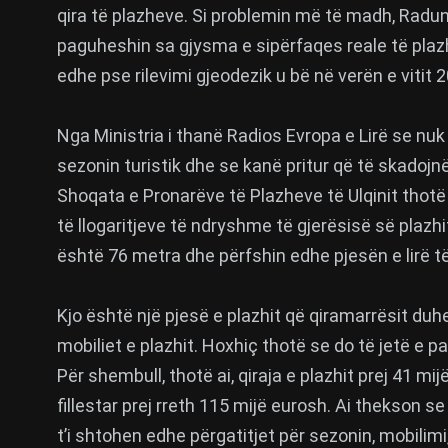
qira të plazheve. Si problemin më të madh, Radunov
paguheshin sa gjysma e sipërfaqes reale të plazhe
edhe pse rilevimi gjeodezik u bë në verën e vitit 
Nga Ministria i thanë Radios Evropa e Lirë se nuk
sezonin turistik dhe se kanë pritur që të skadoj
Shoqata e Pronarëve të Plazheve të Ulqinit thotë
të llogaritjeve të ndryshme të gjerësisë së plazhit
është 76 metra dhe përfshin edhe pjesën e lirë të
Kjo është një pjesë e plazhit që qiramarrësit duhe
mobiliet e plazhit. Hoxhiç thotë se do të jetë e 
Për shembull, thotë ai, qiraja e plazhit prej 41 mij
fillestar prej rreth 115 mijë eurosh. Ai thekson se
t’i shtohen edhe përgatitjet për sezonin, mobilim