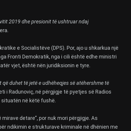
itit 2019 dhe presionit të ushtruar ndaj
era.
ratike e Socialistëve (DPS). Por, ajo u shkarkua një
a Fronti Demokratik, nga i cili është edhe ministri
ër vjet, është nën juridiksionin e tyre.
t që duhet të jetë e udhëheqjes së atëhershme të
i i Radunoviç, në përgjigje të pyetjes së Radios
r situatën në këtë fushë.
ë mirave detare”, por nuk mori përgjigje. As
 për ndikimin e strukturave kriminale në dhënien me