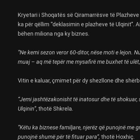
Kryetari i Shoqatës së Qiramarrësve të Plazheve t
ka për qëllim “deklasimin e plazheve të Ulqinit”.
bëhen miliona nga ky biznes.
“Ne kemi sezon veror 60-ditor, nëse moti e lejon. N
muaj – aq më tepër me mysafirë me buxhet të ulët, s
Vitin e kaluar, çmimet për dy shezllone dhe shërb
“Jemi jashtëzakonisht të inatosur dhe të shokuar, s
Ulqinin”
, thotë Shkrela.
“Këtu ka biznese familjare, njerëz që punojnë me gra
punojnë shumë për të fituar para”,
thotë Hoxhiç.