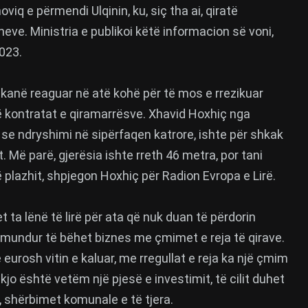
iq e përmendi Ulqinin, ku, siç tha ai, qiratë
ve. Ministria e publikoi këtë informacion së voni,
2023.
 kanë reaguar në atë kohë për të mos e rrezikuar
në kontratat e qiramarrësve. Xhavid Hoxhiç nga
 se ndryshimi në sipërfaqen katrore, ishte për shkak
. Më parë, gjerësia ishte rreth 46 metra, por tani
 plazhit, shpjegon Hoxhiç për Radion Evropa e Lirë.
t ta lënë të lirë për ata që nuk duan të përdorin
pamundur të bëhet biznes me çmimet e reja të qirave.
ë eurosh vitin e kaluar, me rregullat e reja ka një çmim
 kjo është vetëm një pjesë e investimit, të cilit duhet
i, shërbimet komunale e të tjera.