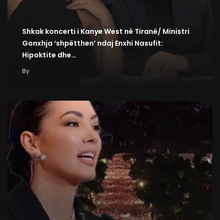
Shkak koncerti i Kanye West në Tiranë/ Ministri
Gonxhja ‘shpëtthen’ ndaj Enxhi Nasufit:
Hipoktite dhe…
By