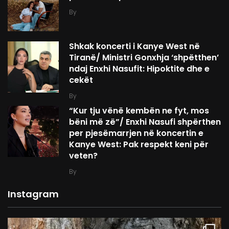
By
Shkak koncerti i Kanye West në
Tiranë/ Ministri Gonxhja ‘shpëtthen’
ndaj Enxhi Nasufit: Hipoktite dhe e
cekët
By
“Kur tju vënë kembën ne fyt, mos
bëni më zë”/ Enxhi Nasufi shpërthen
per pjesëmarrjen në koncertin e
Kanye West: Pak respekt keni për
veten?
By
Instagram