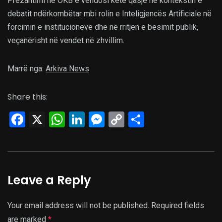
Prezantimi në OKB e vendosi këtë qasje në kontekstin e
debatit ndërkombëtar mbi rolin e Inteligjencës Artificiale në
forcimin e institucioneve dhe në rritjen e besimit publik,
veçanërisht në vendet në zhvillim.
Marrë nga:
Arkiva News
Share this:
Facebook
X
WhatsApp
LinkedIn
Messenger
Copy
Share
Link
Leave a Reply
Your email address will not be published.
Required fields
are marked
*