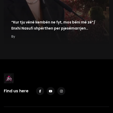
“Kur tju vënë kembën ne fyt, mos bëni më zë”/
Enxhi Nasufi shpërthen per pjesëmarrjen…
By
Find us here