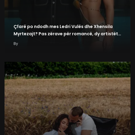
Çfarë po ndodh mes Ledri Vulës dhe Xhensila
Myrtezajt? Pas zërave për romancë, dy artistët…
By