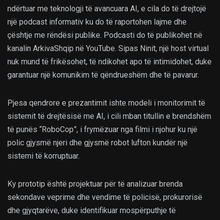
ndërtuar me teknologji të avancuara AI, e cila do të drejtojë
një podcast informativ ku do të raportohen lajme dhe
çështje me rëndësi publike. Podcasti do të publikohet në
kanalin ArkivaShqip në YouTube. Sipas Ninit, një host virtual
nuk mund të frikësohet, të ndikohet apo të intimidohet, duke
garantuar një komunikim të qëndrueshëm dhe të pavarur.
Pjesa qendrore e prezantimit ishte modeli i monitorimit të
sistemit të drejtësisë me AI, i cili mban titullin e brendshëm
të punës “RoboCop”, i frymëzuar nga filmi i njohur ku një
polic gjysmë njeri dhe gjysmë robot lufton kundër një
sistemi të korruptuar.
Ky prototip është projektuar për të analizuar brenda
sekondave veprime dhe vendime të policisë, prokurorisë
dhe gjyqtarëve, duke identifikuar mospërputhje të