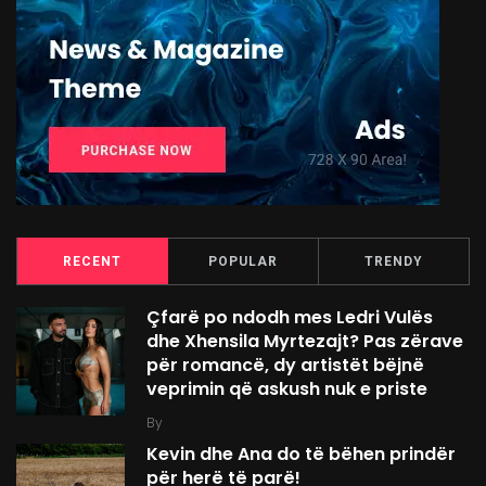
RECENT
POPULAR
TRENDY
Çfarë po ndodh mes Ledri Vulës
dhe Xhensila Myrtezajt? Pas zërave
për romancë, dy artistët bëjnë
veprimin që askush nuk e priste
By
Kevin dhe Ana do të bëhen prindër
për herë të parë!