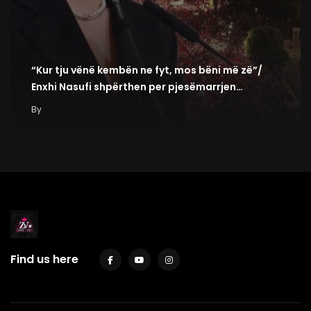
“Kur tju vënë kembën ne fyt, mos bëni më zë”/
Enxhi Nasufi shpërthen per pjesëmarrjen…
By
Find us here