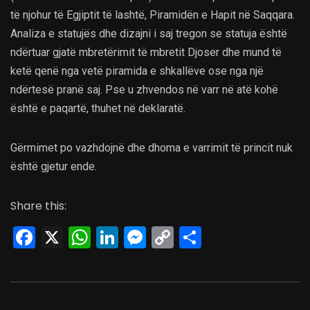
të njohur të Egjiptit të lashtë, Piramidën e Hapit në Saqqara.
Analiza e statujës dhe dizajni i saj tregon se statuja është
ndërtuar gjatë mbretërimit të mbretit Djoser dhe mund të
ketë qenë nga vetë piramida e shkallëve ose nga një
ndërtesë pranë saj. Pse u zhvendos në varr në atë kohë
është e paqartë, thuhet në deklaratë.
Gërmimet po vazhdojnë dhe dhoma e varrimit të princit nuk
është gjetur ende.
Share this:
Facebook
X
WhatsApp
LinkedIn
Messenger
Copy
Share
Link