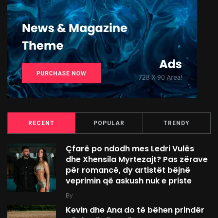
RECENT
POPULAR
TRENDY
Çfarë po ndodh mes Ledri Vulës
dhe Xhensila Myrtezajt? Pas zërave
për romancë, dy artistët bëjnë
veprimin që askush nuk e priste
By
Kevin dhe Ana do të bëhen prindër