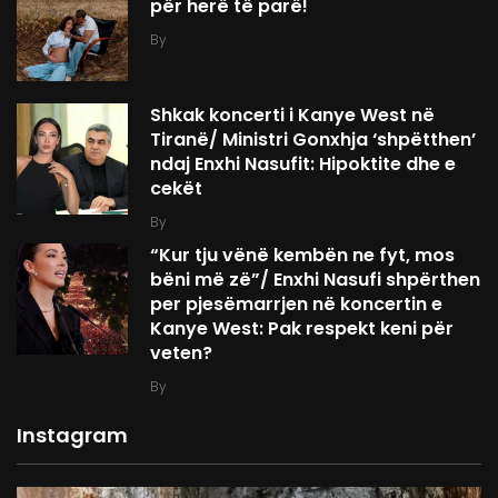
për herë të parë!
By
Shkak koncerti i Kanye West në
Tiranë/ Ministri Gonxhja ‘shpëtthen’
ndaj Enxhi Nasufit: Hipoktite dhe e
cekët
By
“Kur tju vënë kembën ne fyt, mos
bëni më zë”/ Enxhi Nasufi shpërthen
per pjesëmarrjen në koncertin e
Kanye West: Pak respekt keni për
veten?
By
Instagram