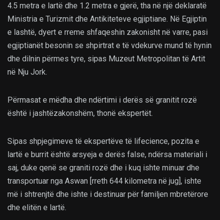
4.5 metra e lartë dhe 1.2 metra e gjerë, tha në një deklaratë
Ministria e Turizmit dhe Antikiteteve egjiptiane. Në Egjiptin
e lashtë, dyert e rreme shfaqeshin zakonisht në varre, pasi
egjiptianët besonin se shpirtrat e të vdekurve mund të hynin
dhe dilnin përmes tyre, sipas Muzeut Metropolitan të Artit
në Nju Jork.
Përmasat e mëdha dhe ndërtimi i derës së granitit rozë
është i jashtëzakonshëm, thonë ekspertët.
Sipas shpjegimeve të ekspertëve të lifecience, pozita e
lartë e burrit është arsyeja e derës false, ndërsa materiali i
saj, duke qenë se graniti rozë dhe i kuq ishte minuar dhe
transportuar nga Aswan [rreth 644 kilometra në jug], ishte
më i shtrenjtë dhe ishte i destinuar për familjen mbretërore
dhe elitën e lartë.