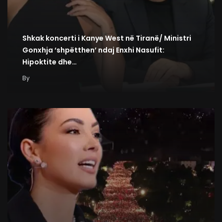
Shkak koncerti i Kanye West në Tiranë/ Ministri
Gonxhja ‘shpëtthen’ ndaj Enxhi Nasufit:
Hipoktite dhe…
By