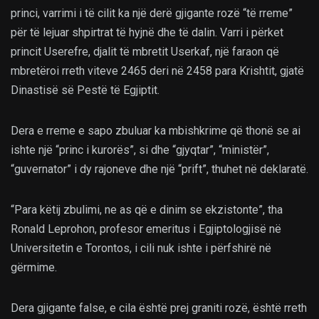
princi, varrimi i të cilit ka një derë gjigante rozë “të rreme”
për të lejuar shpirtrat të hyjnë dhe të dalin. Varri i përket
princit Userefre, djalit të mbretit Userkaf, një faraon që
mbretëroi rreth viteve 2465 deri në 2458 para Krishtit, gjatë
Dinastisë së Pestë të Egjiptit.
Dera e rreme e sapo zbuluar ka mbishkrime që thonë se ai
ishte një “princ i kurorës”, si dhe “gjyqtar”, “ministër”,
“guvernator” i dy rajoneve dhe një “prift”, thuhet në deklaratë.
“Para këtij zbulimi, ne as që e dinim se ekzistonte”, tha
Ronald Leprohon, profesor emeritus i Egjiptologjisë në
Universitetin e Torontos, i cili nuk ishte i përfshirë në
gërmime.
Dera gjigante false, e cila është prej graniti rozë, është rreth