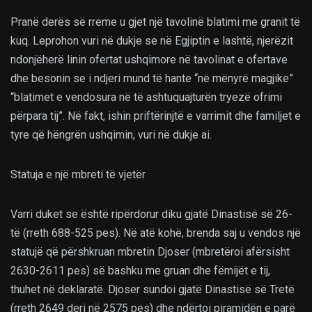
Pranë derës së rreme u gjet një tavolinë blatimi me granit të
kuq. Leprohon vuri në dukje se në Egjiptin e lashtë, njerëzit
ndonjëherë linin ofertat ushqimore në tavolinat e ofertave
dhe besonin se i ndjeri mund të hante “në mënyrë magjike”
“blatimet e vendosura në të ashtuquajturën tryezë ofrimi
përpara tij”. Në fakt, ishin priftërinjtë e varrimit dhe familjet e
tyre që hëngrën ushqimin, vuri në dukje ai.
Statuja e një mbreti të vjetër
Varri duket se është ripërdorur diku gjatë Dinastisë së 26-
të (rreth 688-525 pes). Në atë kohë, brenda saj u vendos një
statujë që përshkruan mbretin Djoser (mbretëroi afërsisht
2630-2611 pes) së bashku me gruan dhe fëmijët e tij,
thuhet në deklaratë. Djoser sundoi gjatë Dinastisë së Tretë
(rreth 2649 deri në 2575 pes) dhe ndërtoi piramidën e parë