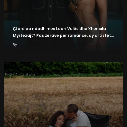
Çfarë po ndodh mes Ledri Vulës dhe Xhensila
Myrtezajt? Pas zërave për romancë, dy artistët…
By