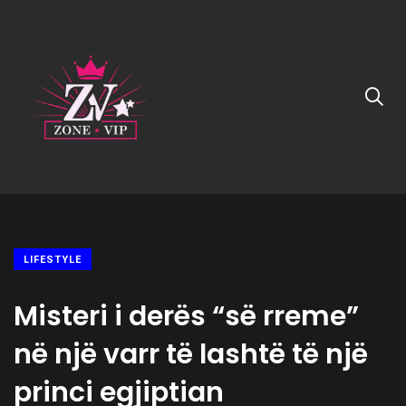
LIFESTYLE
Misteri i derës “së rreme”
në një varr të lashtë të një
princi egjiptian