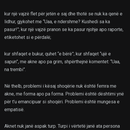
kur një vajzë flet për jetën e saj dhe thotë se nuk ka qenë e
lidhur, gjykohet me “Uaa, e ndershme? Kushedi sa ka
pasur!”; kur një vajzë pranon se ka pasur njohje apo raporte,
etiketohet si e përdalë;
kur shfaqet e bukur, quhet “e bërë”; kur shfaqet “ujë e
sapun”, me akne apo pa grim, shpërthejnë komentet: “Uaa,
na trembi”.
Në thelb, problemi i kësaj shoqërie nuk është femra me
akne, me forma apo pa forma. Problemi është dështimi ynë
për t’u emancipuar si shoqëri. Problemi është mungesa e
empatisë.
Aknet nuk janë aspak turp. Turpi i vërtetë janë ata persona