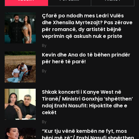
Çfarë po ndodh mes Ledri Vulës
dhe Xhensila Myrtezajt? Pas zërave
për romancë, dy artistët bëjnë
veprimin që askush nuk e priste
By
Kevin dhe Ana do të bëhen prindër
për herë të parë!
By
Shkak koncerti i Kanye West në
Tiranë/ Ministri Gonxhja ‘shpëtthen’
ndaj Enxhi Nasufit: Hipoktite dhe e
cekët
By
“Kur tju vënë kembën ne fyt, mos
bëni më zë”/ Enxhi Nasufi shpërthen