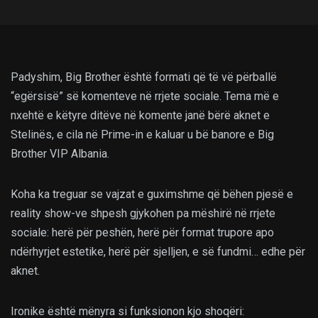
Padyshim, Big Brother është formati që të vë përballë
“egërsisë” së komenteve në rrjete sociale. Tema më e
nxehtë e këtyre ditëve në komente janë bërë aknet e
Stelinës, e cila në Prime-in e kaluar u bë banore e Big
Brother VIP Albania.
Koha ka treguar se vajzat e guximshme që bëhen pjesë e
reality show-ve shpesh gjykohen pa mëshirë në rrjete
sociale: herë për peshën, herë për format trupore apo
ndërhyrjet estetike, herë për sjelljen, e së fundmi… edhe për
aknet.
Ironike është mënyra si funksionon kjo shoqëri: