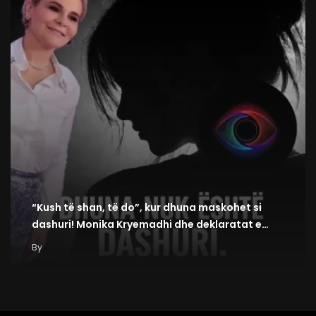
“Kush të shan, të do”, kur dhuna maskohet si
dashuri! Monika Kryemadhi dhe deklaratat e…
By