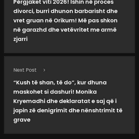
Përgjaket viti 2026! Ishin në proces
divorci, burri dhunon barbarisht dhe
vret gruan në Orikum! Më pas shkon
në garazhd dhe vetëvritet me armë
zjarri
Next Post
“Kush të shan, të do”, kur dhuna
maskohet si dashuri! Monika
Kryemadhi dhe deklaratat e saj që i
japin zë denigrimit dhe nënshtrimit të
grave