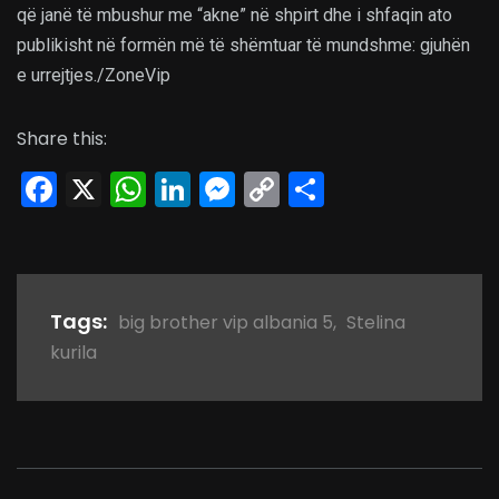
që janë të mbushur me “akne” në shpirt dhe i shfaqin ato
publikisht në formën më të shëmtuar të mundshme: gjuhën
e urrejtjes./ZoneVip
Share this:
Facebook
X
WhatsApp
LinkedIn
Messenger
Copy
Share
Link
Tags:
big brother vip albania 5
,
Stelina
kurila