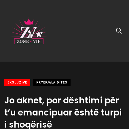
EKSLUZIVE
KRYEFJALA DITES
Jo aknet, por dështimi për
t’u emancipuar është turpi
i shoqërisë