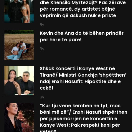
dhe Xhensila Myrtezajt? Pas zërave
për romancë, dy artistët bëjnë
veprimin që askush nuk e priste
By
Kevin dhe Ana do të bëhen prindër
për herë të parë!
By
Shkak koncerti i Kanye West në
Tiranë/ Ministri Gonxhja ‘shpëtthen’
ndaj Enxhi Nasufit: Hipoktite dhe e
cekët
By
“Kur tju vënë kembën ne fyt, mos
bëni më zë”/ Enxhi Nasufi shpërthen
per pjesëmarrjen në koncertin e
Kanye West: Pak respekt keni për
veten?