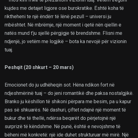
kujdes me detajet ligjore ose burokratike. Është koha të
riktheheni te një ëndërr të lënë pezull – universi ju
mbështet. Në mbrëmje, një moment i qetë nën qiellin e
natës mund t’ju sjellë përgjigje të brendshme. Flisni me
ndjenjë, jo vetëm me logjikë – bota ka nevojë për vizionin
tuaj.
Peshqit (20 shkurt – 20 mars)
Emocionet do ju udhëheqin sot. Hëna ndikon fort në
ndjeshmërinë tuaj – do jeni romantikë dhe paksa nostalgjikë.
Branko ju këshillon të shikoni përpara me besim, pa u kapur
pas së shkuarës. Në dashuri, çiftet ndajnë një moment të
bukur dhe të thellë, ndërsa beqarët do përjetojnë një
surprizë të këndshme. Në punë, është e nevojshme të
bëheni më konkretë: një ide duhet strukturuar më mirë. Një