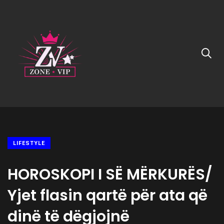
LIFESTYLE
HOROSKOPI I SË MËRKURËS/
Yjet flasin qartë për ata që
dinë të dëgjojnë