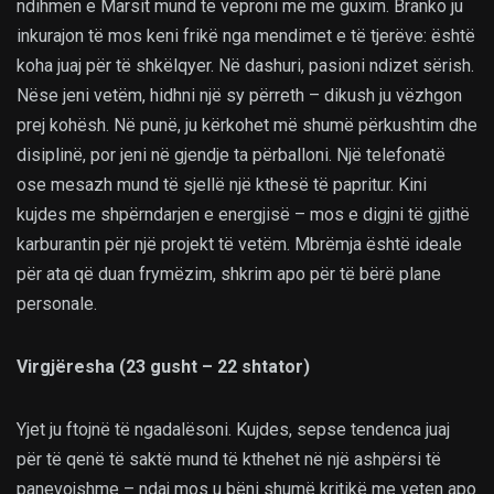
ndihmën e Marsit mund të veproni më me guxim. Branko ju
inkurajon të mos keni frikë nga mendimet e të tjerëve: është
koha juaj për të shkëlqyer. Në dashuri, pasioni ndizet sërish.
Nëse jeni vetëm, hidhni një sy përreth – dikush ju vëzhgon
prej kohësh. Në punë, ju kërkohet më shumë përkushtim dhe
disiplinë, por jeni në gjendje ta përballoni. Një telefonatë
ose mesazh mund të sjellë një kthesë të papritur. Kini
kujdes me shpërndarjen e energjisë – mos e digjni të gjithë
karburantin për një projekt të vetëm. Mbrëmja është ideale
për ata që duan frymëzim, shkrim apo për të bërë plane
personale.
Virgjëresha (23 gusht – 22 shtator)
Yjet ju ftojnë të ngadalësoni. Kujdes, sepse tendenca juaj
për të qenë të saktë mund të kthehet në një ashpërsi të
panevojshme – ndaj mos u bëni shumë kritikë me veten apo