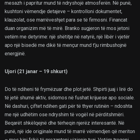
mesazh i papritur mund të ndryshojë atmosferën. Në punë,
kushtoni vëmendje detajeve – kontrolloni dokumentet,
klauzolat, ose marrëveshjet para se të firmosni. Financat
duan organizim më të mirë. Branko sugjeron të mos jetoni
vetëm me detyrime: një shëtitje në natyrë, një libër i vjetër
apo një bisedë me dikë të mençur mund t’ju rimbushojnë
energjinë.
Ujori (21 janar – 19 shkurt)
Do të ndiheni të frymëzuar dhe plot jetë. Shpirti juaj i lirë do
të jetë shumë aktiv, sidomos në fushat krijuese apo sociale.
Në dashuri, çiftet ndihen gati për të thyer rutinën – ndoshta
me një udhëtim ose ndryshim të vogël në përditshmëri.
Beqarët shkëlqejnë dhe tërheqin njerëz interesantë. Në
punë, një ide origjinale mund të marrë vëmendjen që meriton
– mos kini frikë të prezantoni vizionin tuaj. Vetëm tregoni