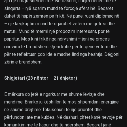
ajo që nuk ju shërben më. Në dashuri, lidhjet bëhen më të
sinqerta – një sqarim mund të forcojë afërsinë. Beqarët
duhet të hapin zemrën pa frikë. Në punë, ruani diplomacinë
– një keqkuptim mund të sqarohet vetëm me qetësi dhe
maturi. Mund të merrni një propozim interesant, por të
papritur. Mos kini frikë nga ndryshimi – jeni në proces
rinovimi të brendshëm. Gjeni kohë për të qenë vetëm dhe
për të reflektuar: çdo ide e madhe lind nga heshtja. Dëgjoni
zërin e brendshëm.
Shigjetari (23 nëntor – 21 dhjetor)
E mërkura do jetë e ngarkuar me shumë lëvizje dhe
mendime. Branko ju këshillon të mos shpërndani energjinë
në shumë drejtime: fokusohuni te një prioritet dhe
përfundoni atë me kujdes. Në dashuri, çiftet kanë nevojë për
komunikim më të hapur dhe të ndershëm. Beqarët janë