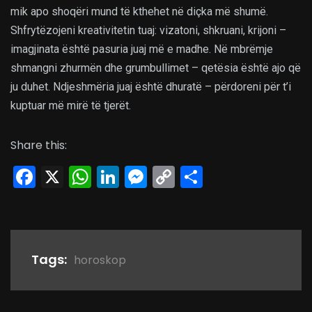
mik apo shoqëri mund të kthehet në diçka më shumë.
Shfrytëzojeni kreativitetin tuaj: vizatoni, shkruani, krijoni –
imagjinata është pasuria juaj më e madhe. Në mbrëmje
shmangni zhurmën dhe grumbullimet – qetësia është ajo që
ju duhet. Ndjeshmëria juaj është dhuratë – përdoreni për t’i
kuptuar më mirë të tjerët.
Share this:
Facebook
X
WhatsApp
LinkedIn
Messenger
Copy
Share
Link
Tags:
horoskop