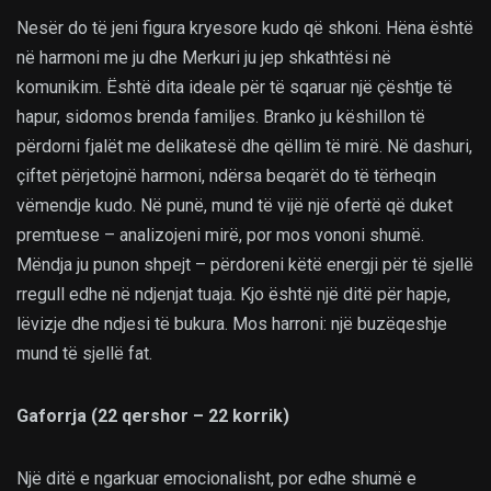
Nesër do të jeni figura kryesore kudo që shkoni. Hëna është
në harmoni me ju dhe Merkuri ju jep shkathtësi në
komunikim. Është dita ideale për të sqaruar një çështje të
hapur, sidomos brenda familjes. Branko ju këshillon të
përdorni fjalët me delikatesë dhe qëllim të mirë. Në dashuri,
çiftet përjetojnë harmoni, ndërsa beqarët do të tërheqin
vëmendje kudo. Në punë, mund të vijë një ofertë që duket
premtuese – analizojeni mirë, por mos vononi shumë.
Mëndja ju punon shpejt – përdoreni këtë energji për të sjellë
rregull edhe në ndjenjat tuaja. Kjo është një ditë për hapje,
lëvizje dhe ndjesi të bukura. Mos harroni: një buzëqeshje
mund të sjellë fat.
Gaforrja (22 qershor – 22 korrik)
Një ditë e ngarkuar emocionalisht, por edhe shumë e