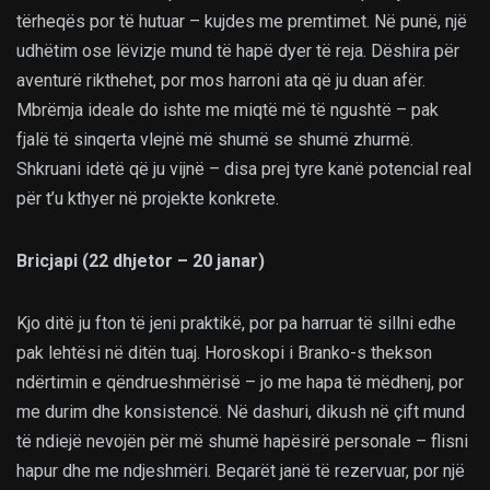
tërheqës por të hutuar – kujdes me premtimet. Në punë, një
udhëtim ose lëvizje mund të hapë dyer të reja. Dëshira për
aventurë rikthehet, por mos harroni ata që ju duan afër.
Mbrëmja ideale do ishte me miqtë më të ngushtë – pak
fjalë të sinqerta vlejnë më shumë se shumë zhurmë.
Shkruani idetë që ju vijnë – disa prej tyre kanë potencial real
për t’u kthyer në projekte konkrete.
Bricjapi (22 dhjetor – 20 janar)
Kjo ditë ju fton të jeni praktikë, por pa harruar të sillni edhe
pak lehtësi në ditën tuaj. Horoskopi i Branko-s thekson
ndërtimin e qëndrueshmërisë – jo me hapa të mëdhenj, por
me durim dhe konsistencë. Në dashuri, dikush në çift mund
të ndiejë nevojën për më shumë hapësirë personale – flisni
hapur dhe me ndjeshmëri. Beqarët janë të rezervuar, por një