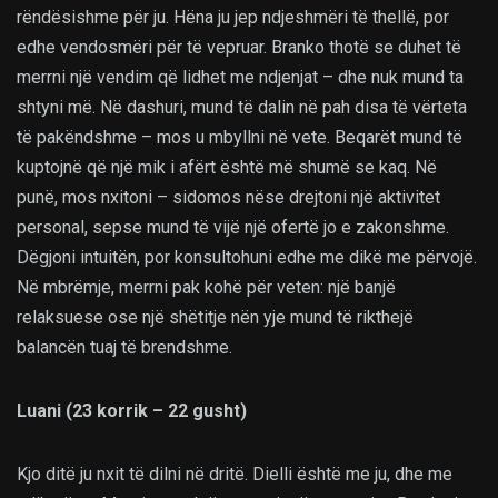
rëndësishme për ju. Hëna ju jep ndjeshmëri të thellë, por
edhe vendosmëri për të vepruar. Branko thotë se duhet të
merrni një vendim që lidhet me ndjenjat – dhe nuk mund ta
shtyni më. Në dashuri, mund të dalin në pah disa të vërteta
të pakëndshme – mos u mbyllni në vete. Beqarët mund të
kuptojnë që një mik i afërt është më shumë se kaq. Në
punë, mos nxitoni – sidomos nëse drejtoni një aktivitet
personal, sepse mund të vijë një ofertë jo e zakonshme.
Dëgjoni intuitën, por konsultohuni edhe me dikë me përvojë.
Në mbrëmje, merrni pak kohë për veten: një banjë
relaksuese ose një shëtitje nën yje mund të rikthejë
balancën tuaj të brendshme.
Luani (23 korrik – 22 gusht)
Kjo ditë ju nxit të dilni në dritë. Dielli është me ju, dhe me