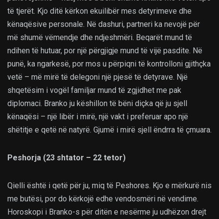
të tjerët. Kjo ditë kërkon ekuilibër mes detyrimeve dhe
kënaqësive personale. Në dashuri, partneri ka nevojë për
më shumë vëmendje dhe ndjeshmëri. Beqarët mund të
ndihen të hutuar, por një përgjigje mund të vijë pasdite. Në
punë, ka ngarkesë, por mos u përpiqni të kontrolloni gjithçka
vetë – më mirë të delegoni një pjesë të detyrave. Një
shqetësim i vogël familjar mund të zgjidhet me pak
diplomaci. Branko ju këshillon të bëni diçka që ju sjell
kënaqësi – një libër i mirë, një vakt i preferuar apo një
shëtitje e qetë në natyrë. Gjumë i mirë sjell ëndrra të çmuara.
Peshorja (23 shtator – 22 tetor)
Qielli është i qetë për ju, miq të Peshores. Kjo e mërkurë nis
me butësi, por do kërkojë edhe vendosmëri në vendime.
Horoskopi i Branko-s për ditën e nesërme ju udhëzon drejt