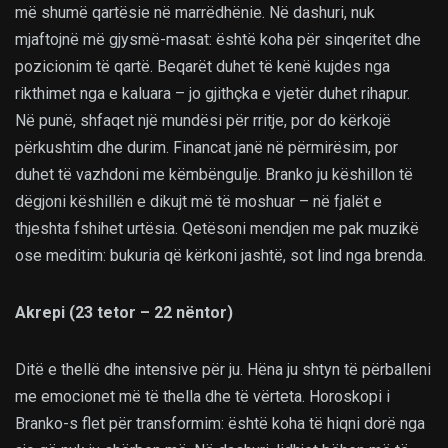
më shumë qartësie në marrëdhënie. Në dashuri, nuk
mjaftojnë më gjysmë-masat: është koha për sinqeritet dhe
pozicionim të qartë. Beqarët duhet të kenë kujdes nga
rikthimet nga e kaluara – jo gjithçka e vjetër duhet rihapur.
Në punë, shfaqet një mundësi për rritje, por do kërkojë
përkushtim dhe durim. Financat janë në përmirësim, por
duhet të vazhdoni me këmbëngulje. Branko ju këshillon të
dëgjoni këshillën e dikujt më të moshuar – në fjalët e
thjeshta fshihet urtësia. Qetësoni mendjen me pak muzikë
ose meditim: bukuria që kërkoni jashtë, sot lind nga brenda.
Akrepi (23 tetor – 22 nëntor)
Ditë e thellë dhe intensive për ju. Hëna ju shtyn të përballeni
me emocionet më të thella dhe të vërteta. Horoskopi i
Branko-s flet për transformim: është koha të hiqni dorë nga