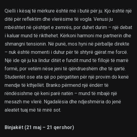
Qielli i kësaj të mërkure është më i butë për ju. Kjo është një
ditë për reflektim dhe vlerësime të vogla. Venusi ju
mbështet në çështjet e zemrës, por duhet durim – një debat
i kaluar mund të rikthehet. Kërkoni harmoni me partnerin dhe
shmangni tensionin. Në punë, mos hyni në përballje direkte
– nuk është momenti i duhur për të shtyrë gjërat me forcë.
Një ide që ju ka lindur ditët e fundit mund të fillojë të marrë
formë, por vetëm nëse jeni të qëndrueshëm dhe të qartë.
Studentët ose ata që po përgatiten për një provim do kenë
mendje të kthjellët. Branko përmend një ëndërr të
rëndësishme që keni parë natën – mund të mbajë një
mesazh me vlerë. Ngadalësia dhe ndjeshmëria do jenë
aleatët tuaj më të mirë sot.
Binjakët (21 maj – 21 qershor)