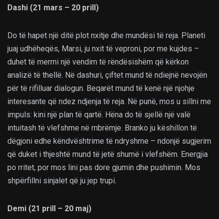
Dashi (21 mars – 20 prill)
Do të hapet një ditë plot nxitje dhe mundësi të reja. Planeti
juaj udhëheqës, Marsi, ju nxit të veproni, por me kujdes –
duhet të merrni një vendim të rëndësishëm që kërkon
analizë të thellë. Në dashuri, çiftet mund të ndiejnë nevojën
për të rifilluar dialogun. Beqarët mund të kenë një njohje
interesante që ndez ndjenja të reja. Në punë, mos u sillni me
impuls: kini një plan të qartë. Hëna do të sjellë një valë
intuitash të vlefshme në mbrëmje. Branko ju këshillon të
dëgjoni edhe këndvështrime të ndryshme – ndonjë sugjerim
që duket i thjeshtë mund të jetë shumë i vlefshëm. Energjia
po rritet, por mos lini pas dore gjumin dhe pushimin. Mos
shpërfillni sinjalet që ju jep trupi.
Demi (21 prill – 20 maj)