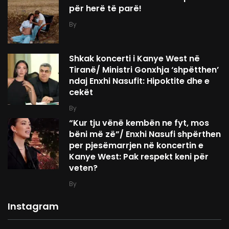
për herë të parë!
By
Shkak koncerti i Kanye West në
Tiranë/ Ministri Gonxhja ‘shpëtthen’
ndaj Enxhi Nasufit: Hipoktite dhe e
cekët
By
“Kur tju vënë kembën ne fyt, mos
bëni më zë”/ Enxhi Nasufi shpërthen
per pjesëmarrjen në koncertin e
Kanye West: Pak respekt keni për
veten?
By
Instagram