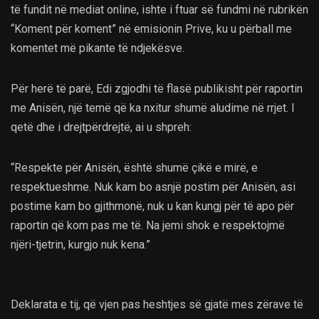
të fundit në mediat online, ishte i ftuar së fundmi në rubrikën
“Koment për koment” në emisionin Prive, ku u përball me
komentet më pikante të ndjekësve.
Për herë të parë, Edi zgjodhi të flasë publikisht për raportin
me Anisën, një temë që ka nxitur shumë aludime në rrjet. I
qetë dhe i drejtpërdrejtë, ai u shpreh:
“Respekte për Anisën, është shumë çikë e mirë, e
respektueshme. Nuk kam bo asnjë postim për Anisën, asi
postime kam bo gjithmonë, nuk u kan kungj për të apo për
raportin që kom pas me të. Na jemi shok e respektojmë
njëri-tjetrin, kurgjo nuk kena.”
Deklarata e tij, që vjen pas heshtjes së gjatë mes zërave të