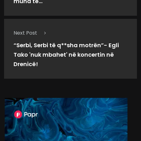
mund të...
Next Post
“Serbi, Serbi të q**sha motrën”- Egli
Tako 'nuk mbahet' në koncertin në
Drenicë!