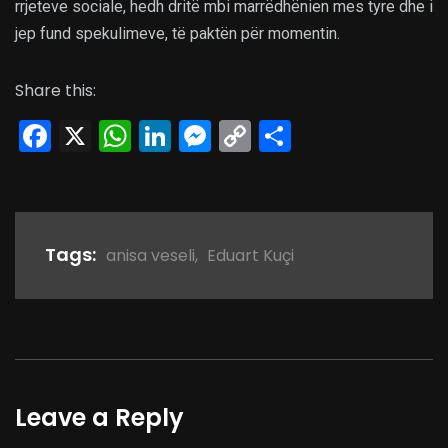
rrjeteve sociale, hedh dritë mbi marrëdhënien mes tyre dhe i
jep fund spekulimeve, të paktën për momentin.
Share this:
Facebook
X
WhatsApp
LinkedIn
Messenger
Copy
Share
Link
Tags:
anisa veseli
,
Eduart Kuçi
Leave a Reply