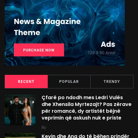
RECENT
POPULAR
TRENDY
Çfarë po ndodh mes Ledri Vulës
dhe Xhensila Myrtezajt? Pas zërave
për romancë, dy artistët bëjnë
veprimin që askush nuk e priste
By
Kevin dhe Ana do të bëhen prindër