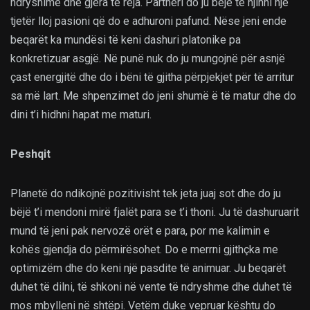
ndryshime dhe gjëra të reja. Partneri do ju bëjë të njihni një
tjetër lloj pasioni që do e adhuroni pafund. Nëse jeni ende
beqarët ka mundësi të keni dashuri platonike pa
konkretizuar asgjë. Në punë nuk do ju mungojnë për asnjë
çast energjitë dhe do i bëni të gjitha përpjekjet për të arritur
sa më lart. Me shpenzimet do jeni shumë ë të matur dhe do
dini t’i hidhni hapat me maturi.
Peshqit
Planetë do ndikojnë pozitivisht tek jeta juaj sot dhe do ju
bëjë t’i mendoni mirë fjalët para se t’i thoni. Ju të dashuruarit
mund të jeni pak nervozë orët e para, por me kalimin e
kohës gjendja do përmirësohet. Do e merrni gjithçka me
optimizëm dhe do keni një pasdite të animuar. Ju beqarët
duhet të dilni, të shkoni në vente të ndryshme dhe duhet të
mos mbylleni në shtëpi. Vetëm duke vepruar kështu do