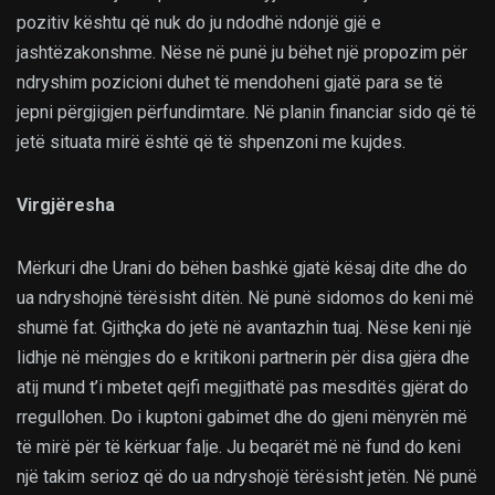
pozitiv kështu që nuk do ju ndodhë ndonjë gjë e
jashtëzakonshme. Nëse në punë ju bëhet një propozim për
ndryshim pozicioni duhet të mendoheni gjatë para se të
jepni përgjigjen përfundimtare. Në planin financiar sido që të
jetë situata mirë është që të shpenzoni me kujdes.
Virgjëresha
Mërkuri dhe Urani do bëhen bashkë gjatë kësaj dite dhe do
ua ndryshojnë tërësisht ditën. Në punë sidomos do keni më
shumë fat. Gjithçka do jetë në avantazhin tuaj. Nëse keni një
lidhje në mëngjes do e kritikoni partnerin për disa gjëra dhe
atij mund t’i mbetet qejfi megjithatë pas mesditës gjërat do
rregullohen. Do i kuptoni gabimet dhe do gjeni mënyrën më
të mirë për të kërkuar falje. Ju beqarët më në fund do keni
një takim serioz që do ua ndryshojë tërësisht jetën. Në punë