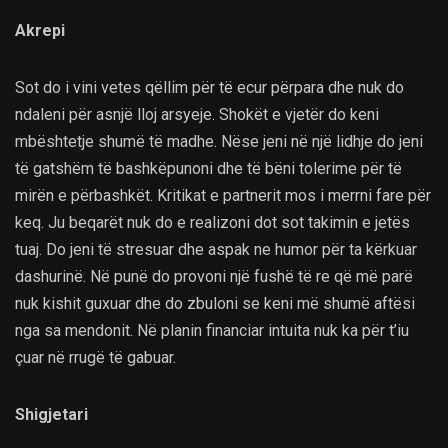
Akrepi
Sot do i vini vetes qëllim për të ecur përpara dhe nuk do
ndaleni për asnjë lloj arsyeje. Shokët e vjetër do keni
mbështetje shumë të madhe. Nëse jeni në një lidhje do jeni
të gatshëm të bashkëpunoni dhe të bëni tolerime për të
mirën e përbashkët. Kritikat e partnerit mos i merrni fare për
keq. Ju beqarët nuk do e realizoni dot sot takimin e jetës
tuaj. Do jeni të stresuar dhe aspak ne humor për ta kërkuar
dashurinë. Në punë do provoni një fushë të re që më parë
nuk kishit guxuar dhe do zbuloni se keni më shumë aftësi
nga sa mendonit. Në planin financiar intuita nuk ka për t’iu
çuar në rrugë të gabuar.
Shigjetari