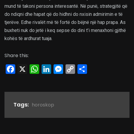
mund të takoni persona interesantë. Në punë, strategjitë që
do ndiqni dhe hapat që do hidhni do nxisin admirimin e të
tjerëve. Edhe rivalët më të fortë do bëjnë një hap prapa. As
buxheti nuk do jetë i keq sepse do dini t’i menaxhoni gjithë
kohës të ardhurat tuaja.
Share this:
Facebook
X
WhatsApp
LinkedIn
Messenger
Copy
Share
Link
Tags:
horoskop