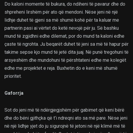
Do kaloni momente të bukura, do ndiheni të pavarur dhe do
shpreheni lirshëm për ato që mendoni. Nëse jeni në një
lidhje duhet të gjeni sa më shumë kohë për ta kaluar me
partnerin pasi ai vërtet do ketë nevojë për ju. Së bashku
mund të zgjidhni edhe dilemat, por do mund ta kaloni edhe
çaste të ngrohta. Ju beqarët duhet të jeni sa më të hapur për
takime sepse kjo mund të jetë dita juaj. Në punë tregohuni të
arsyeshëm dhe mundohuni të përshtateni edhe me kolegët
edhe me projektet e reja. Buxhetin do e keni më shumë
prioritet.
Gaforrja
Sot do jeni më të ndërgjegjshëm për gabimet që keni bërë
dhe do bëni gjithçka që t’i ndreqni ato sa më pare. Nëse jeni
në një lidhje yjet do ju sigurojnë të jetoni në një klimë më të