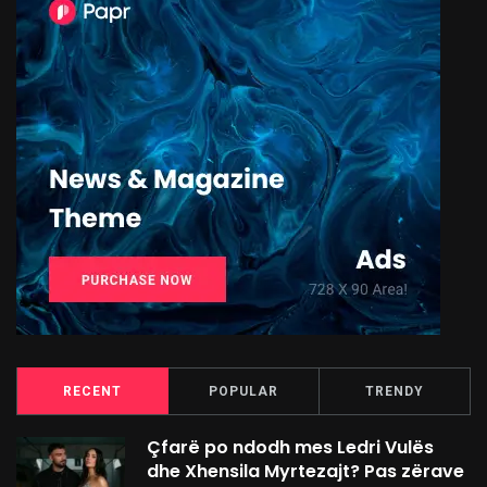
RECENT
POPULAR
TRENDY
Çfarë po ndodh mes Ledri Vulës
dhe Xhensila Myrtezajt? Pas zërave