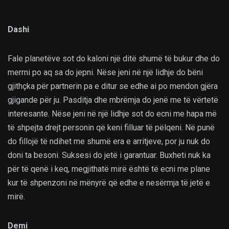
Dashi
Fale planetëve sot do kaloni një ditë shumë të bukur dhe do
merrni po aq sa do jepni. Nëse jeni në një lidhje do bëni
gjithçka për partnerin pa e ditur se edhe ai po mendon gjëra
gjigande për ju. Pasditja dhe mbrëmja do jenë me të vërtetë
interesante. Nëse jeni në një lidhje sot do ecni me hapa më
të shpejta drejt personin që keni filluar të pëlqeni. Në punë
do fillojë të ndihet me shumë era e arritjeve, por ju nuk do
doni ta besoni. Suksesi do jetë i garantuar. Buxheti nuk ka
për të qenë i keq, megjithatë mirë është të ecni me plane
kur të shpenzoni në mënyrë që edhe e nesërmja të jetë e
mirë.
Demi