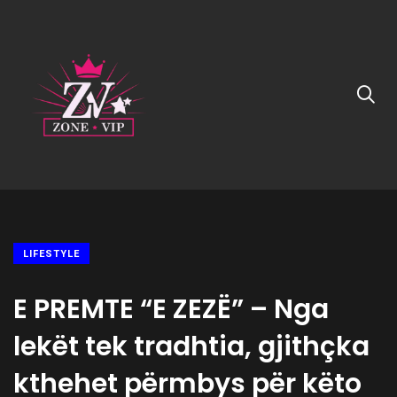
LIFESTYLE
E PREMTE “E ZEZË” – Nga
lekët tek tradhtia, gjithçka
kthehet përmbys për këto