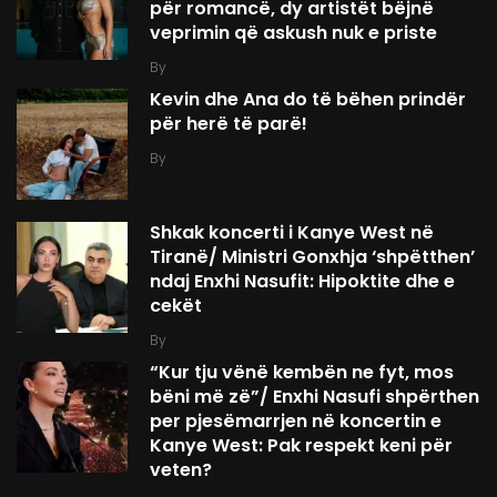
për romancë, dy artistët bëjnë
veprimin që askush nuk e priste
By
Kevin dhe Ana do të bëhen prindër
për herë të parë!
By
Shkak koncerti i Kanye West në
Tiranë/ Ministri Gonxhja ‘shpëtthen’
ndaj Enxhi Nasufit: Hipoktite dhe e
cekët
By
“Kur tju vënë kembën ne fyt, mos
bëni më zë”/ Enxhi Nasufi shpërthen
per pjesëmarrjen në koncertin e
Kanye West: Pak respekt keni për
veten?