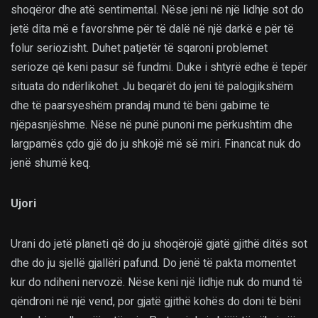
shoqëror dhe atë sentimental. Nëse jeni në një lidhje sot do
jetë dita më e favorshme për të dalë në një darkë e për të
folur seriozisht. Duhet patjetër të sqaroni problemet
serioze që keni pasur së fundmi. Duke i shtyrë edhe ë tepër
situata do ndërlikohet. Ju beqarët do jeni të palogjikshëm
dhe të paarsyeshëm prandaj mund të bëni gabime të
njëpasnjëshme. Nëse në punë punoni me përkushtim dhe
largpamës çdo gjë do ju shkojë më së miri. Financat nuk do
jenë shumë keq.
Ujori
Urani do jetë planeti që do ju shoqërojë gjatë gjithë ditës sot
dhe do ju sjellë gjallëri pafund. Do jenë të pakta momentet
kur do ndiheni nervozë. Nëse keni një lidhje nuk do mund të
qëndroni në një vend, por gjatë gjithë kohës do doni të bëni