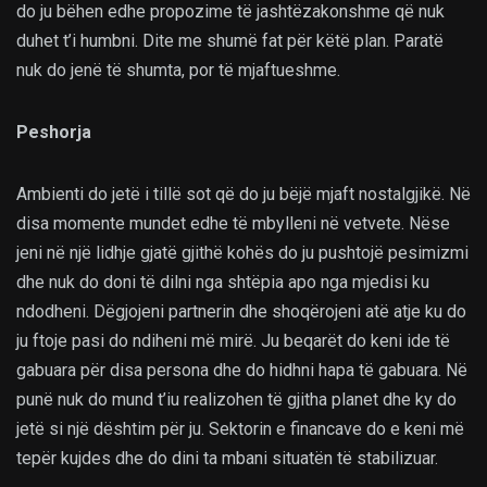
do ju bëhen edhe propozime të jashtëzakonshme që nuk
duhet t’i humbni. Dite me shumë fat për këtë plan. Paratë
nuk do jenë të shumta, por të mjaftueshme.
Peshorja
Ambienti do jetë i tillë sot që do ju bëjë mjaft nostalgjikë. Në
disa momente mundet edhe të mbylleni në vetvete. Nëse
jeni në një lidhje gjatë gjithë kohës do ju pushtojë pesimizmi
dhe nuk do doni të dilni nga shtëpia apo nga mjedisi ku
ndodheni. Dëgjojeni partnerin dhe shoqërojeni atë atje ku do
ju ftoje pasi do ndiheni më mirë. Ju beqarët do keni ide të
gabuara për disa persona dhe do hidhni hapa të gabuara. Në
punë nuk do mund t’iu realizohen të gjitha planet dhe ky do
jetë si një dështim për ju. Sektorin e financave do e keni më
tepër kujdes dhe do dini ta mbani situatën të stabilizuar.