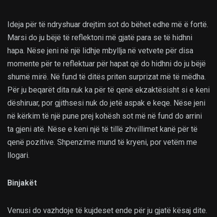
Ideja për të ndryshuar drejtim sot do bëhet edhe më ë fortë.
Marsi do ju bëjë të reflektoni më gjatë para se të hidhni
hapa. Nëse jeni në një lidhje mbyllja në vetvete për disa
momente për te reflektuar për hapat që do hidhni do ju bëjë
shumë mirë. Në fund të ditës priten surprizat më të mëdha.
Për ju beqarët dita nuk ka për të qenë ekzaktësisht si e keni
dëshiruar, por gjithsesi nuk do jetë aspak e keqe. Nëse jeni
në kërkim të një pune prej kohësh sot më në fund do arrini
ta gjeni atë. Nëse e keni një të tillë zhvillimet kanë për të
qenë pozitive. Shpenzime mund të kryeni, por vetëm me
llogari.
Binjakët
Venusi do vazhdoje të kujdeset ende për ju gjatë kësaj dite.