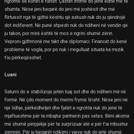
ngrohtë se kohët e fundit. Çastet intime do jenë edhe më të
shumta. Nëse jeni beqarë do jeni më joshësit dhe më
flirtuesit nga të gjithë kështu që askush nuk do ju qëndrojë
dot indiferent. Në punë shpesh nuk do ndiheni në vendin që
ju takon, por mirë është të mos e ngrini shumë zërin.
Veproni gjithmonë me takt dhe diplomaci. Financat do kenë
probleme të vogla, por po nuk i rregulluat situata ka rrezik
t’iu përkeqësohet.
Luani
Saturni do e stabilizoje jetën tuaj sot dhe do ndiheni më në
formë. Në çdo moment do merrni frymë lirisht. Nëse jeni në
një lidhje, përkëdheljet dhe fjalët e ngrohta nuk do jenë të
mjaftueshme për ta mbajtur partnerin pas vetes. Bëni akoma
më shumë përpjekje për ta surprizuar atë e për t’ia mbushur
zemrën. Për ju beqarët ndikimi i yjeve nuk do jetë shumë