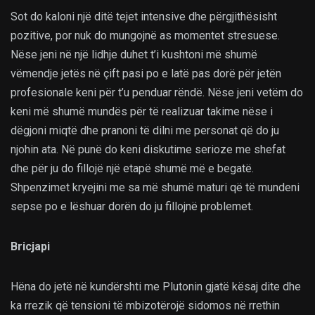
Sot do kaloni një ditë tejet intensive dhe përgjithësisht
pozitive, por nuk do mungojnë as momentet stresuese.
Nëse jeni në një lidhje duhet t’i kushtoni më shumë
vëmendje jetës në çift pasi po e latë pas dorë për jetën
profesionale keni për t’u penduar rëndë. Nëse jeni vetëm do
keni më shumë mundës për të realizuar takime nëse i
dëgjoni miqtë dhe pranoni të dilni me personat që do ju
njohin ata. Në punë do keni diskutime serioze me shefat
dhe për ju do fillojë një etapë shumë më e begatë.
Shpenzimet kryejini me sa më shumë maturi që të mundeni
sepse po e lëshuar dorën do ju fillojnë problemet.
Bricjapi
Hëna do jetë në kundërshti me Plutonin gjatë kësaj dite dhe
ka rrezik që tensioni të mbizotërojë sidomos në rrethin