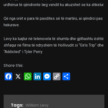
urdhërua të qëndronte larg vendit ku akuzohet se ka shkelur.
Që nga orët e para të pasdites së të martës, ai qëndroi pas
hekurave.
Levy ka luajtur në telenovela të shumta dhe gjithashtu është
shfaqur në filma të ndryshëm të Hollivudit si “Girls Trip” dhe
“Addicted” i Tyler Perry.
Share this:
Facebook
X
WhatsApp
LinkedIn
Messenger
Copy
Share
Link
Tags:
William Levy