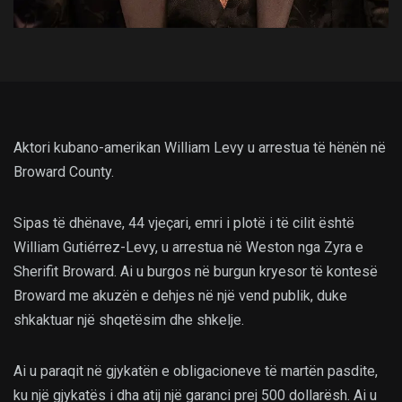
Aktori kubano-amerikan William Levy u arrestua të hënën në
Broward County.
Sipas të dhënave, 44 vjeçari, emri i plotë i të cilit është
William Gutiérrez-Levy, u arrestua në Weston nga Zyra e
Sherifit Broward. Ai u burgos në burgun kryesor të kontesë
Broward me akuzën e dehjes në një vend publik, duke
shkaktuar një shqetësim dhe shkelje.
Ai u paraqit në gjykatën e obligacioneve të martën pasdite,
ku një gjykatës i dha atij një garanci prej 500 dollarësh. Ai u