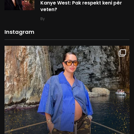
Kanye West: Pak respekt keni për
veten?
By
Instagram