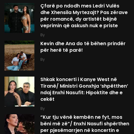
Çfarë po ndodh mes Ledri Vulës
dhe Xhensila Myrtezajt? Pas zërave
për romancë, dy artistët bëjnë
veprimin që askush nuk e priste
By
Kevin dhe Ana do të bëhen prindër
për herë të parë!
By
Shkak koncerti i Kanye West në
Tiranë/ Ministri Gonxhja ‘shpëtthen’
ndaj Enxhi Nasufit: Hipoktite dhe e
cekët
By
“Kur tju vënë kembën ne fyt, mos
bëni më zë”/ Enxhi Nasufi shpërthen
per pjesëmarrjen në koncertin e