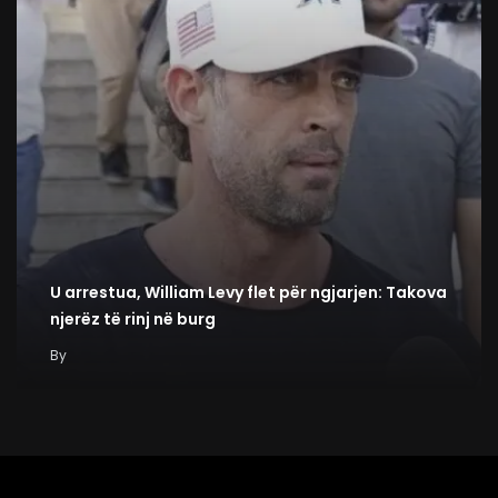
U arrestua, William Levy flet për ngjarjen: Takova
njerëz të rinj në burg
By