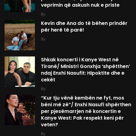
veprimin që askush nuk e priste
By
Kevin dhe Ana do të bëhen prindër
për herë të parë!
By
Shkak koncerti i Kanye West në
Tiranë/ Ministri Gonxhja ‘shpëtthen’
ndaj Enxhi Nasufit: Hipoktite dhe e
cekët
By
“Kur tju vënë kembën ne fyt, mos
bëni më zë”/ Enxhi Nasufi shpërthen
per pjesëmarrjen në koncertin e
Kanye West: Pak respekt keni për
veten?
By