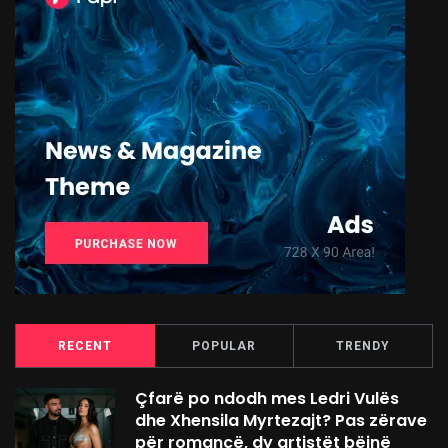
RECENT
POPULAR
TRENDY
Çfarë po ndodh mes Ledri Vulës
dhe Xhensila Myrtezajt? Pas zërave
për romancë, dy artistët bëjnë