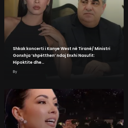
Shkak koncerti i Kanye West në Tiranë/ Ministri
Gonxhja ‘shpëtthen’ ndaj Enxhi Nasufit:
Hipoktite dhe…
By