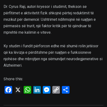
Dr. Cyrus Raji, autori kryesor i studimit, thekson se
përfitimet e aktivitetit fizik shkojnë përtej reduktimit të
rrezikut për demencë: Ushtrimet ndihmojnë në ruajtjen e
përmasës së trurit, një faktor kritik për të qëndruar të
mprehtë me kalimin e viteve.
Ky studim i fundit përforcon edhe më shumë rolin jetësor
që ka lëvizja e përditshme për ruajtjen e funksioneve
njohëse dhe mbrojtjen nga sëmundjet neurodegjenerative si
Alzheimeri.
Share this:
Facebook
X
WhatsApp
LinkedIn
Messenger
Copy
Share
Link