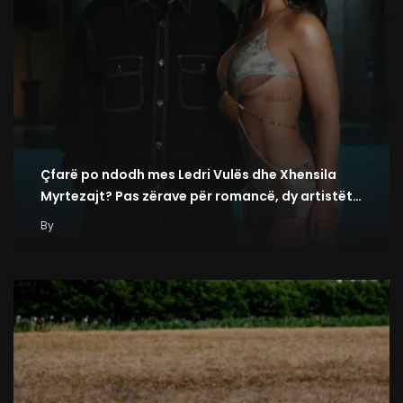
Çfarë po ndodh mes Ledri Vulës dhe Xhensila
Myrtezajt? Pas zërave për romancë, dy artistët…
By