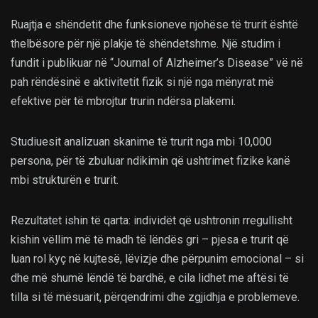
Ruajtja e shëndetit dhe funksioneve njohëse të trurit është
thelbësore për një plakje të shëndetshme. Një studim i
fundit i publikuar në “Journal of Alzheimer’s Disease” vë në
pah rëndësinë e aktivitetit fizik si një nga mënyrat më
efektive për të mbrojtur trurin ndërsa plakemi.
Studiuesit analizuan skanime të trurit nga mbi 10,000
persona, për të zbuluar ndikimin që ushtrimet fizike kanë
mbi strukturën e trurit.
Rezultatet ishin të qarta: individët që ushtronin rregullisht
kishin vëllim më të madh të lëndës gri – pjesa e trurit që
luan rol kyç në kujtesë, lëvizje dhe përpunim emocional – si
dhe më shumë lëndë të bardhë, e cila lidhet me aftësi të
tilla si të mësuarit, përqendrimi dhe zgjidhja e problemeve.