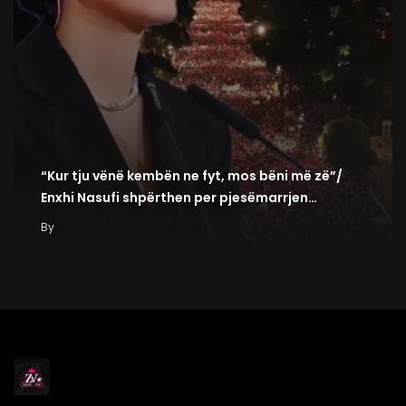
“Kur tju vënë kembën ne fyt, mos bëni më zë”/
Enxhi Nasufi shpërthen per pjesëmarrjen…
By