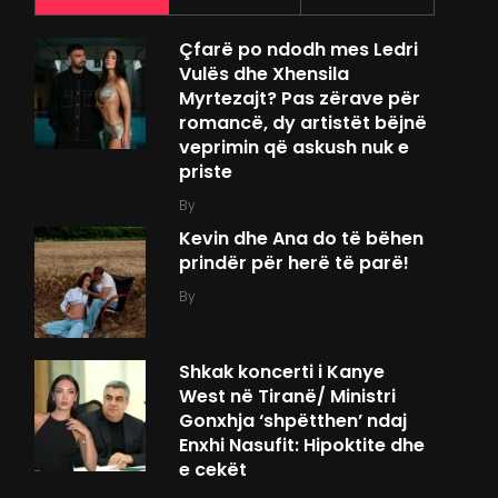
Çfarë po ndodh mes Ledri
Vulës dhe Xhensila
Myrtezajt? Pas zërave për
romancë, dy artistët bëjnë
veprimin që askush nuk e
priste
By
Kevin dhe Ana do të bëhen
prindër për herë të parë!
By
Shkak koncerti i Kanye
West në Tiranë/ Ministri
Gonxhja ‘shpëtthen’ ndaj
Enxhi Nasufit: Hipoktite dhe
e cekët