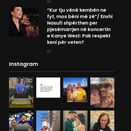
By
“Kur tju vënë kembën ne
fyt, mos bëni më zë”/ Enxhi
Nasufi shpërthen per
pjesëmarrjen në koncertin
e Kanye West: Pak respekt
keni për veten?
By
Instagram