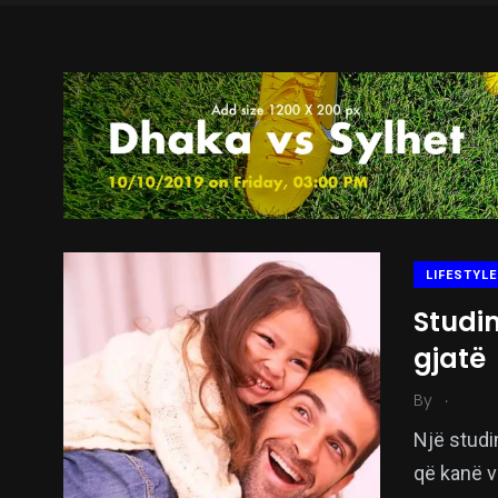
LIFESTYLE
Studim
gjatë
.
By
Një studim
që kanë v