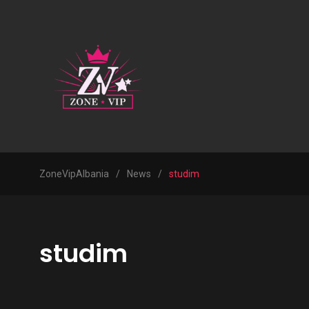
ZoneVipAlbania
/
News
/
studim
studim