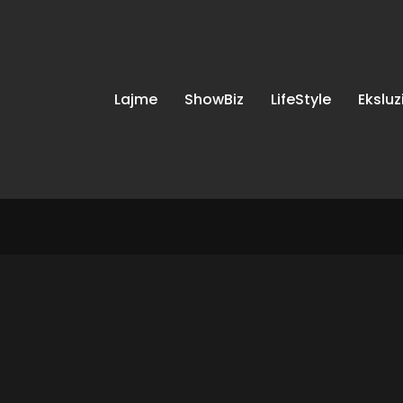
Lajme
ShowBiz
LifeStyle
Eksluz