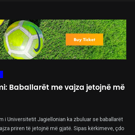
i: Baballarët me vajza jetojnë më
 i Universitetit Jagiellonian ka zbuluar se baballarët
ajza priren të jetojnë më gjatë. Sipas kërkimeve, çdo