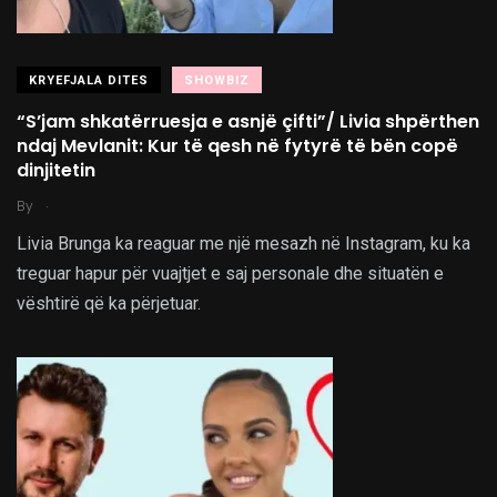
KRYEFJALA DITES
SHOWBIZ
“S’jam shkatërruesja e asnjë çifti”/ Livia shpërthen
ndaj Mevlanit: Kur të qesh në fytyrë të bën copë
dinjitetin
.
By
Livia Brunga ka reaguar me një mesazh në Instagram, ku ka
treguar hapur për vuajtjet e saj personale dhe situatën e
vështirë që ka përjetuar.