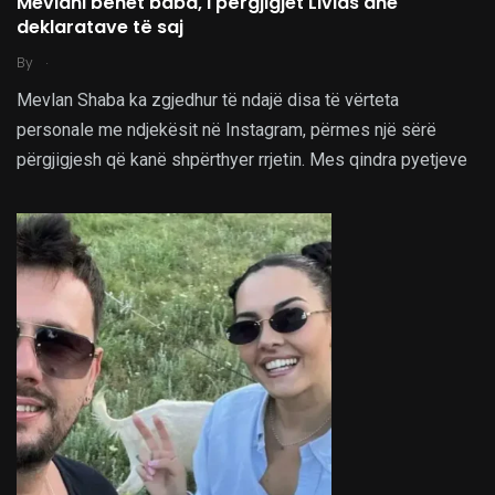
Mevlani bëhet baba, i përgjigjet Livias dhe
deklaratave të saj
.
By
Mevlan Shaba ka zgjedhur të ndajë disa të vërteta
personale me ndjekësit në Instagram, përmes një sërë
përgjigjesh që kanë shpërthyer rrjetin. Mes qindra pyetjeve