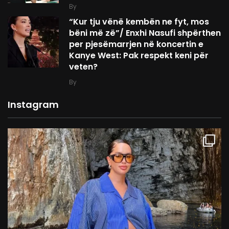
By
“Kur tju vënë kembën ne fyt, mos
bëni më zë”/ Enxhi Nasufi shpërthen
per pjesëmarrjen në koncertin e
Kanye West: Pak respekt keni për
veten?
By
Instagram