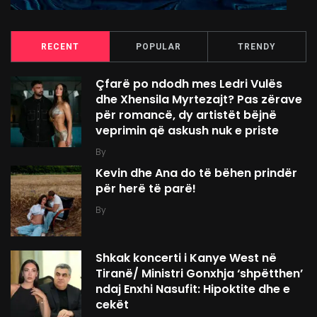
RECENT
POPULAR
TRENDY
Çfarë po ndodh mes Ledri Vulës
dhe Xhensila Myrtezajt? Pas zërave
për romancë, dy artistët bëjnë
veprimin që askush nuk e priste
By
Kevin dhe Ana do të bëhen prindër
për herë të parë!
By
Shkak koncerti i Kanye West në
Tiranë/ Ministri Gonxhja ‘shpëtthen’
ndaj Enxhi Nasufit: Hipoktite dhe e
cekët