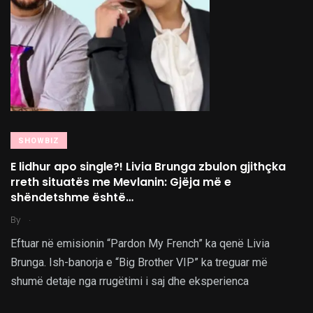
SHOWBIZ
E lidhur apo single?! Livia Brunga zbulon gjithçka
rreth situatës me Mevlanin: Gjëja më e
shëndetshme është…
.
By
Eftuar në emisionin “Pardon My French” ka qenë Livia
Brunga. Ish-banorja e “Big Brother VIP” ka treguar më
shumë detaje nga rrugëtimi i saj dhe eksperienca