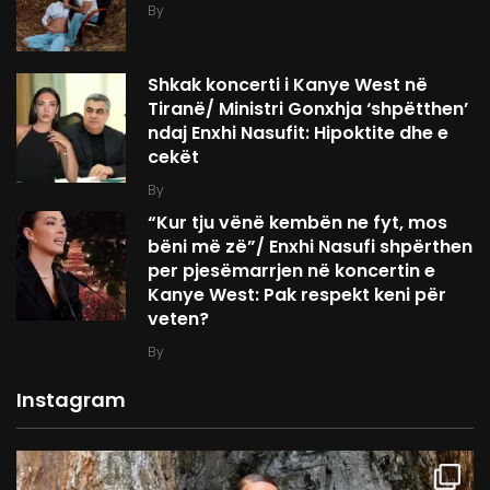
By
Shkak koncerti i Kanye West në
Tiranë/ Ministri Gonxhja ‘shpëtthen’
ndaj Enxhi Nasufit: Hipoktite dhe e
cekët
By
“Kur tju vënë kembën ne fyt, mos
bëni më zë”/ Enxhi Nasufi shpërthen
per pjesëmarrjen në koncertin e
Kanye West: Pak respekt keni për
veten?
By
Instagram