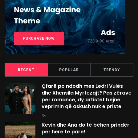
RECENT
POPULAR
TRENDY
Çfarë po ndodh mes Ledri Vulës
dhe Xhensila Myrtezajt? Pas zërave
për romancë, dy artistët bëjnë
veprimin që askush nuk e priste
By
Kevin dhe Ana do të bëhen prindër
për herë të parë!