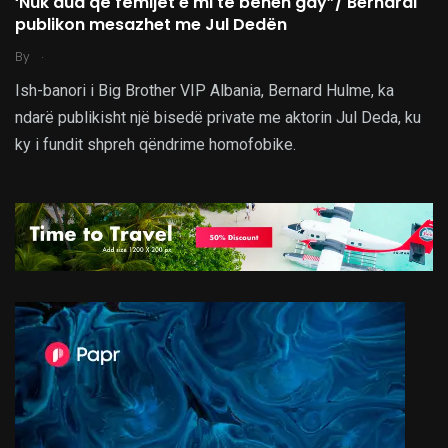
‘Nuk dua që fëmijët e mi të bëhen gay”/ Bernardi
publikon mesazhet me Jul Dedën
.
By
Ish-banori i Big Brother VIP Albania, Bernard Hulme, ka
ndarë publikisht një bisedë private me aktorin Jul Deda, ku
ky i fundit shpreh qëndrime homofobike.