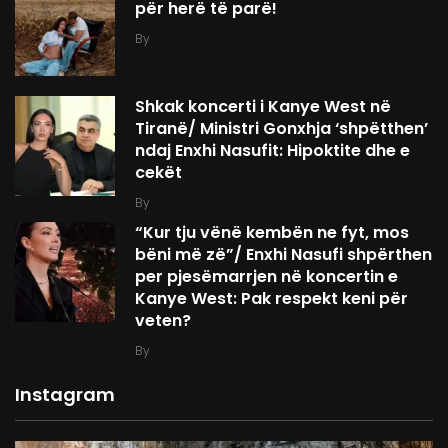
për herë të parë!
By
Shkak koncerti i Kanye West në
Tiranë/ Ministri Gonxhja ‘shpëtthen’
ndaj Enxhi Nasufit: Hipoktite dhe e
cekët
By
“Kur tju vënë kembën ne fyt, mos
bëni më zë”/ Enxhi Nasufi shpërthen
per pjesëmarrjen në koncertin e
Kanye West: Pak respekt keni për
veten?
By
Instagram