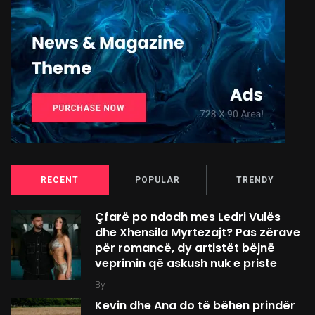
RECENT
POPULAR
TRENDY
Çfarë po ndodh mes Ledri Vulës
dhe Xhensila Myrtezajt? Pas zërave
për romancë, dy artistët bëjnë
veprimin që askush nuk e priste
By
Kevin dhe Ana do të bëhen prindër