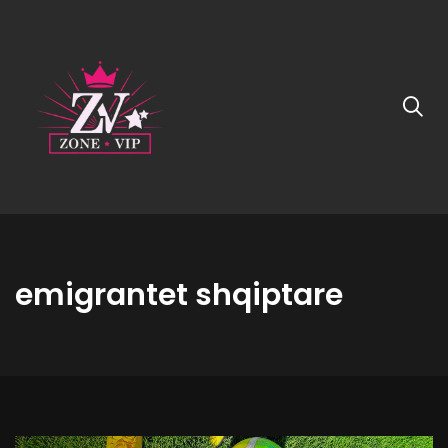
emigrantet shqiptare