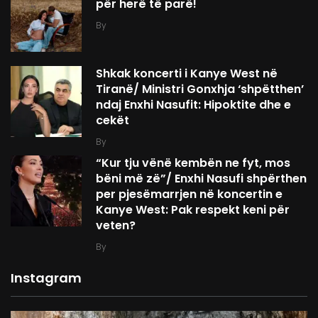
për herë të parë!
By
Shkak koncerti i Kanye West në
Tiranë/ Ministri Gonxhja ‘shpëtthen’
ndaj Enxhi Nasufit: Hipoktite dhe e
cekët
By
“Kur tju vënë kembën ne fyt, mos
bëni më zë”/ Enxhi Nasufi shpërthen
per pjesëmarrjen në koncertin e
Kanye West: Pak respekt keni për
veten?
By
Instagram