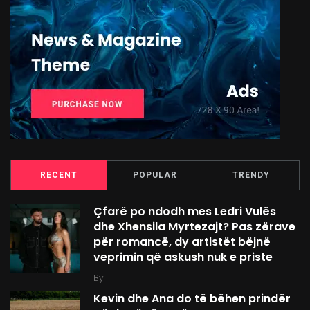
RECENT
POPULAR
TRENDY
Çfarë po ndodh mes Ledri Vulës
dhe Xhensila Myrtezajt? Pas zërave
për romancë, dy artistët bëjnë
veprimin që askush nuk e priste
By
Kevin dhe Ana do të bëhen prindër