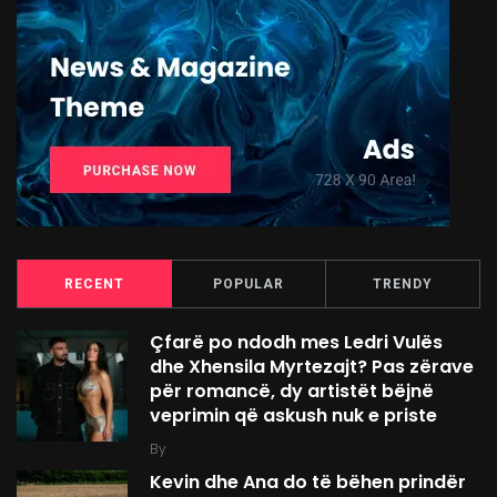
RECENT
POPULAR
TRENDY
Çfarë po ndodh mes Ledri Vulës
dhe Xhensila Myrtezajt? Pas zërave
për romancë, dy artistët bëjnë
veprimin që askush nuk e priste
By
Kevin dhe Ana do të bëhen prindër